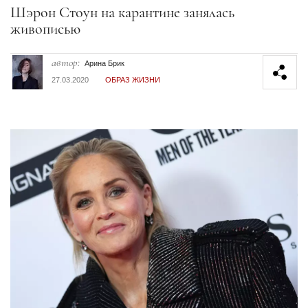
Секция статей
Шэрон Стоун на карантине занялась
живописью
автор:
Арина Брик
27.03.2020
ОБРАЗ ЖИЗНИ