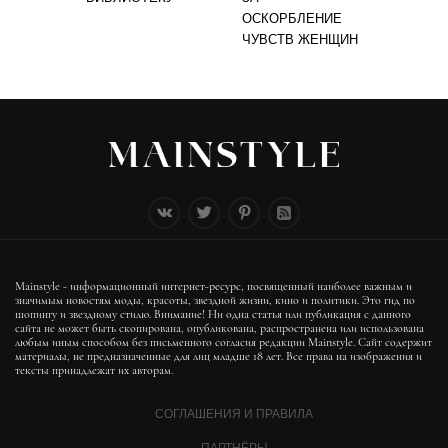
ОСКОРБЛЕНИЕ
ЧУВСТВ ЖЕНЩИН
Mainstyle - информационный интернет-ресурс, посвященный наиболее важным и
значимым новостям моды, красоты, звездной жизни, кино и политики. Это гид по
шопингу и звездному стилю. Внимание! Ни одна статья или публикация с данного
сайта не может быть скопирована, опубликована, распространена или использована
любым иным способом без письменного согласия редакции Mainstyle. Сайт содержит
материалы, не предназначенные для лиц младше 18 лет. Все права на изображения и
тексты принадлежат их авторам.
СОГЛАШЕНИЯ И ПРАВИЛА
ПАРТНЁРЫ