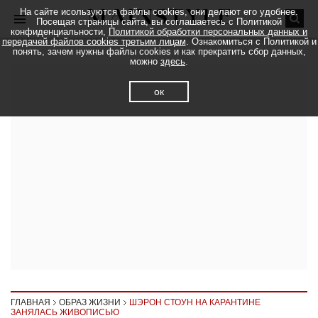
На сайте исользуются файлы cookies, они делают его удобнее.
Посещая страницы сайта, вы соглашаетесь с Политикой
конфиденциальности,
Политикой обработки персональных данных и
передачей файлов cookies третьим лицам
. Ознакомиться с Политикой и
понять, зачем нужны файлы cookies и как прекратить сбор данных,
можно
здесь
.
ок
ГЛАВНАЯ
ОБРАЗ ЖИЗНИ
ШЭРОН СТОУН НА КАРАНТИНЕ
ЗАНЯЛАСЬ ЖИВОПИСЬЮ