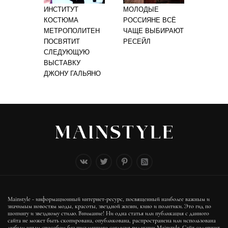
ИНСТИТУТ
МОЛОДЫЕ
КОСТЮМА
РОССИЯНЕ ВСЁ
МЕТРОПОЛИТЕН
ЧАЩЕ ВЫБИРАЮТ
ПОСВЯТИТ
РЕСЕЙЛ
СЛЕДУЮЩУЮ
ВЫСТАВКУ
ДЖОНУ ГАЛЬЯНО
Mainstyle - информационный интернет-ресурс, посвященный наиболее важным и
значимым новостям моды, красоты, звездной жизни, кино и политики. Это гид по
шопингу и звездному стилю. Внимание! Ни одна статья или публикация с данного
сайта не может быть скопирована, опубликована, распространена или использована
любым иным способом без письменного согласия редакции Mainstyle. Сайт содержит