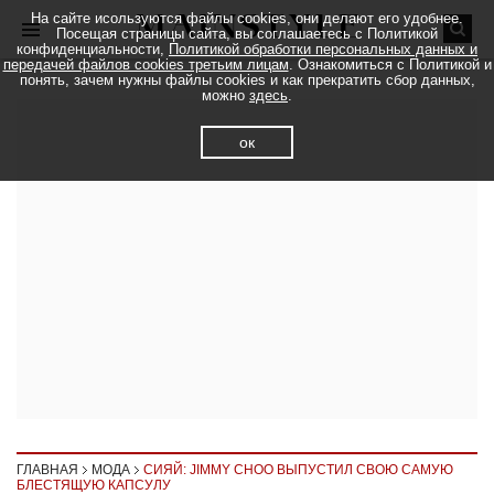
На сайте исользуются файлы cookies, они делают его удобнее.
Посещая страницы сайта, вы соглашаетесь с Политикой
конфиденциальности,
Политикой обработки персональных данных и
передачей файлов cookies третьим лицам
. Ознакомиться с Политикой и
понять, зачем нужны файлы cookies и как прекратить сбор данных,
можно
здесь
.
ок
ГЛАВНАЯ
МОДА
СИЯЙ: JIMMY CHOO ВЫПУСТИЛ СВОЮ САМУЮ
БЛЕСТЯЩУЮ КАПСУЛУ