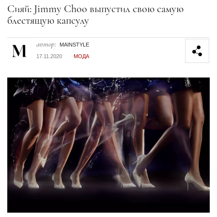
Секция статей
Сияй: Jimmy Choo выпустил свою самую
блестящую капсулу
автор:
MAINSTYLE
17.11.2020
МОДА