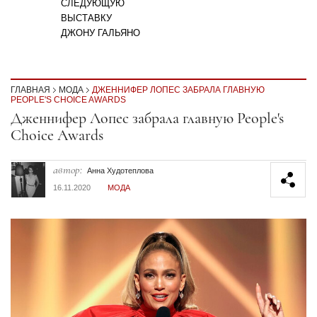
СЛЕДУЮЩУЮ
ВЫСТАВКУ
ДЖОНУ ГАЛЬЯНО
ГЛАВНАЯ
МОДА
ДЖЕННИФЕР ЛОПЕС ЗАБРАЛА ГЛАВНУЮ
PEOPLE'S CHOICE AWARDS
Секция статей
Дженнифер Лопес забрала главную People's
Choice Awards
автор:
Анна Худотеплова
16.11.2020
МОДА