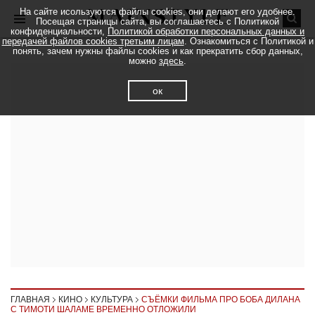
На сайте исользуются файлы cookies, они делают его удобнее.
Посещая страницы сайта, вы соглашаетесь с Политикой
конфиденциальности,
Политикой обработки персональных данных и
передачей файлов cookies третьим лицам
. Ознакомиться с Политикой и
понять, зачем нужны файлы cookies и как прекратить сбор данных,
можно
здесь
.
ок
ГЛАВНАЯ
КИНО
КУЛЬТУРА
СЪЁМКИ ФИЛЬМА ПРО БОБА ДИЛАНА
С ТИМОТИ ШАЛАМЕ ВРЕМЕННО ОТЛОЖИЛИ