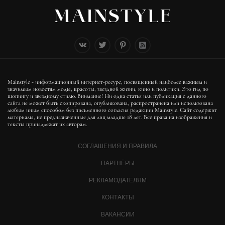
Mainstyle - информационный интернет-ресурс, посвященный наиболее важным и
значимым новостям моды, красоты, звездной жизни, кино и политики. Это гид по
шопингу и звездному стилю. Внимание! Ни одна статья или публикация с данного
сайта не может быть скопирована, опубликована, распространена или использована
любым иным способом без письменного согласия редакции Mainstyle. Сайт содержит
материалы, не предназначенные для лиц младше 18 лет. Все права на изображения и
тексты принадлежат их авторам.
СОГЛАШЕНИЯ И ПРАВИЛА
ПАРТНЁРЫ
РЕКЛАМОДАТЕЛЯМ
КОНТАКТЫ
ВАКАНСИИ