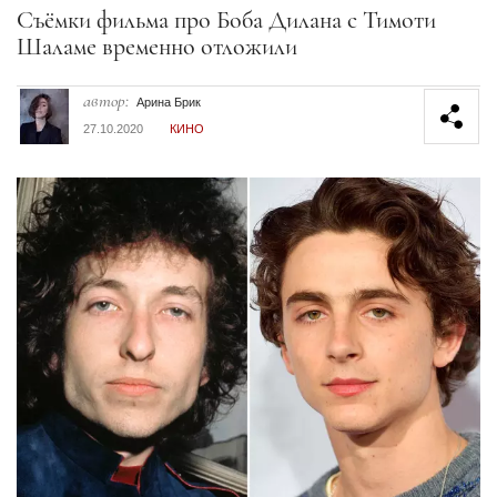
Секция статей
Съёмки фильма про Боба Дилана с Тимоти
Шаламе временно отложили
автор:
Арина Брик
27.10.2020
КИНО