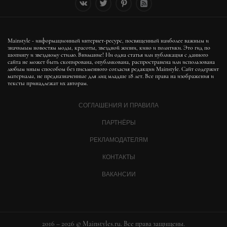
Mainstyle - информационный интернет-ресурс, посвященный наиболее важным и
значимым новостям моды, красоты, звездной жизни, кино и политики. Это гид по
шопингу и звездному стилю. Внимание! Ни одна статья или публикация с данного
сайта не может быть скопирована, опубликована, распространена или использована
любым иным способом без письменного согласия редакции Mainstyle. Сайт содержит
материалы, не предназначенные для лиц младше 18 лет. Все права на изображения и
тексты принадлежат их авторам.
СОГЛАШЕНИЯ И ПРАВИЛА
ПАРТНЁРЫ
РЕКЛАМОДАТЕЛЯМ
КОНТАКТЫ
ВАКАНСИИ
2016 – 2026 © Mainstyles.ru. Все права защищены.