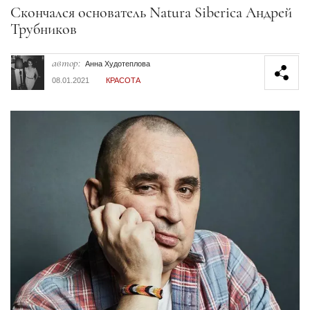
Секция статей
Скончался основатель Natura Siberica Андрей
Трубников
автор:
Анна Худотеплова
08.01.2021
КРАСОТА