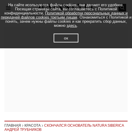
На сайте исользуются файлы cookies, они делают его удобнее.
Посещая страницы сайта, вы соглашаетесь с Политикой
конфиденциальности,
Политикой обработки персональных данных и
передачей файлов cookies третьим лицам
. Ознакомиться с Политикой и
понять, зачем нужны файлы cookies и как прекратить сбор данных,
можно
здесь
.
ок
ГЛАВНАЯ
КРАСОТА
СКОНЧАЛСЯ ОСНОВАТЕЛЬ NATURA SIBERICA
АНДРЕЙ ТРУБНИКОВ