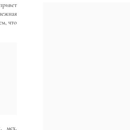
привет
нежная
м, что
, мех.