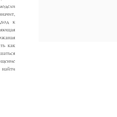
модели
начит,
дход к
ляющая
ожаная
ть как
ьшаться
ощение
 найти