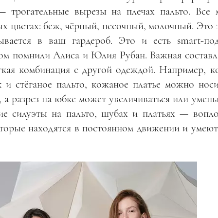
 трогательные вырезы на плечах пальто. Все 
 цветах: беж, чёрный, песочный, молочный. Это з
ывается в ваш гардероб. Это и есть smart-по
ром помнили Алиса и Юлия Рубан. Важная состав
кая комбинация с другой одеждой. Например, к
к и стёганое пальто, кожаное платье можно носи
, а разрез на юбке может увеличиваться или умен
ие силуэты на пальто, шубах и платьях — вопл
оторые находятся в постоянном движении и умеют