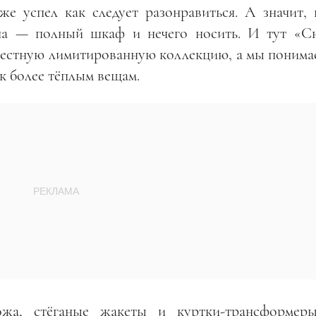
же успел как следует разонравиться. А значит, 
она — полный шкаф и нечего носить. И тут «С
стную лимитированную коллекцию, а мы понимае
к более тёплым вещам.
жа, стёганые жакеты и куртки-трансформеры