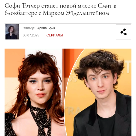
Секция статей
Софи Тэтчер станет новой миссис Смит в
блокбастере с Марком Эйдельштейном
автор:
Арина Брик
08.07.2025
СЕРИАЛЫ