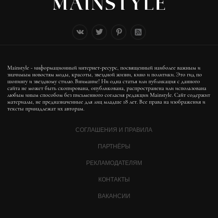
Mainstyle - информационный интернет-ресурс, посвященный наиболее важным и
значимым новостям моды, красоты, звездной жизни, кино и политики. Это гид по
шопингу и звездному стилю. Внимание! Ни одна статья или публикация с данного
сайта не может быть скопирована, опубликована, распространена или использована
любым иным способом без письменного согласия редакции Mainstyle. Сайт содержит
материалы, не предназначенные для лиц младше 18 лет. Все права на изображения и
тексты принадлежат их авторам.
СОГЛАШЕНИЯ И ПРАВИЛА
ПАРТНЁРЫ
РЕКЛАМОДАТЕЛЯМ
КОНТАКТЫ
ВАКАНСИИ