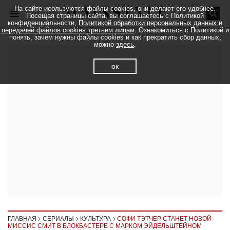
На сайте исользуются файлы cookies, они делают его удобнее.
Посещая страницы сайта, вы соглашаетесь с Политикой
конфиденциальности,
Политикой обработки персональных данных и
передачей файлов cookies третьим лицам
. Ознакомиться с Политикой и
понять, зачем нужны файлы cookies и как прекратить сбор данных,
можно
здесь
.
ок
ГЛАВНАЯ
СЕРИАЛЫ
КУЛЬТУРА
СОФИ ТЭТЧЕР СТАНЕТ НОВОЙ
МИССИС СМИТ В БЛОКБАСТЕРЕ С МАРКОМ ЭЙДЕЛЬШТЕЙНОМ