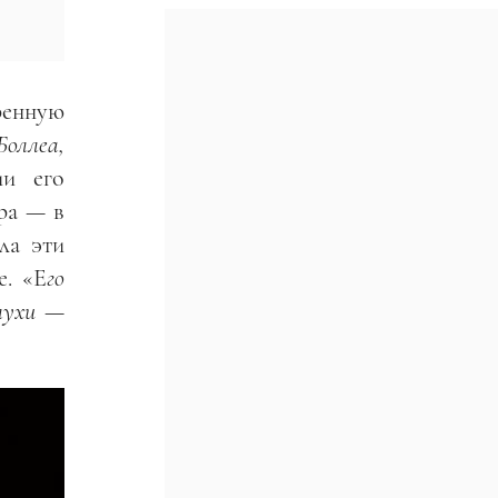
тренную
оллеа,
ии его
ра — в
ла эти
е. «Е
го
слухи —