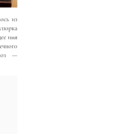
ось из
упорка
щее имя
ечного
йкоз —