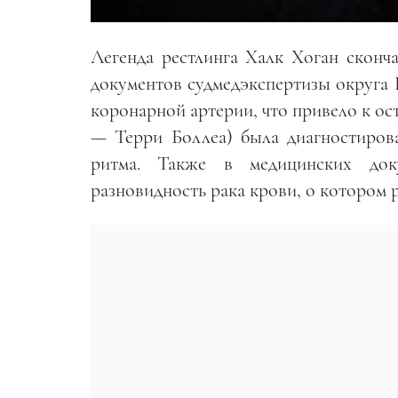
Легенда рестлинга Халк Хоган сконч
документов судмедэкспертизы округа 
коронарной артерии, что привело к ос
— Терри Боллеа) была диагностиров
ритма. Также в медицинских док
разновидность рака крови, о котором 