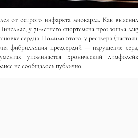
ался от острого инфаркта миокарда. Как выяснил
Пинеллас, у 71-летнего спортсмена произошла зак
тановке сердца. Помимо этого, у рестлера (настоя
ана фибрилляция предсердий — нарушение серд
ументах упоминается хронический лимфоле
ранее не сообщалось публично.