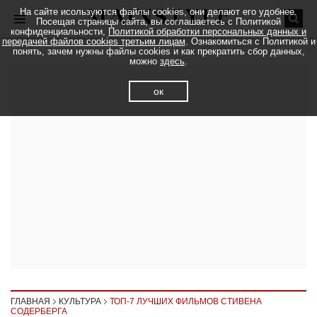
На сайте исользуются файлы cookies, они делают его удобнее.
Посещая страницы сайта, вы соглашаетесь с Политикой
конфиденциальности,
Политикой обработки персональных данных и
передачей файлов cookies третьим лицам
. Ознакомиться с Политикой и
понять, зачем нужны файлы cookies и как прекратить сбор данных,
можно
здесь
.
ок
ГЛАВНАЯ
КУЛЬТУРА
ТОП-7 ЛУЧШИХ ФИЛЬМОВ СТИВЕНА
СОДЕРБЕРГА