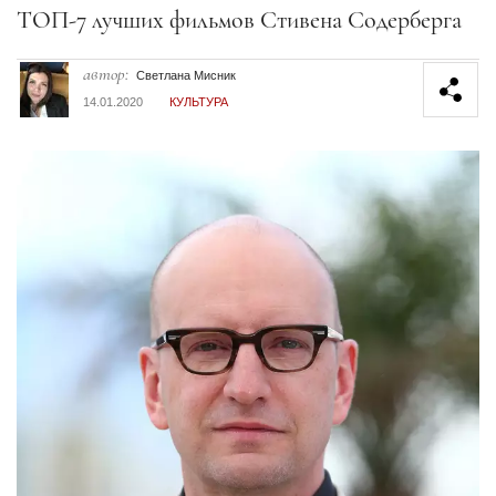
Секция статей
ТОП-7 лучших фильмов Стивена Содерберга
автор:
Светлана Мисник
14.01.2020
КУЛЬТУРА