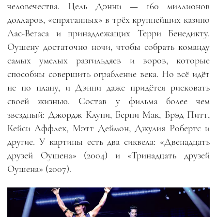
человечества. Цель Дэнни
—
160 миллионов
долларов,
«
спрятанных
»
в трёх крупнейших казино
Лас-Вегаса и принадлежащих Терри Бенедикту.
Оушену достаточно ночи, чтобы собрать команду
самых умелых разгильдяев и воров, которые
способны совершить ограбление века. Но всё идёт
не по плану
,
и Дэнни даже придётся рисковать
своей жизнью. Состав у фильма более чем
звездный: Джордж Клуни, Берни Мак, Брэд Питт,
Кейси Аффлек, Мэтт Деймон, Джулия Робертс и
другие. У картины есть два сиквела: «Двенадцать
друзей Оушена» (2004) и «Тринадцать друзей
Оушена» (2007).