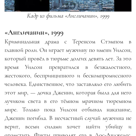
Кадр из фильма «Англичанин», 1999
«
Англичанин», 1999
Криминальная драма с Теренсом Стэмпом в
главной роли. Он играет мужчину по имени Уилсон,
который провёл в тюрьме долгих девять лет. За это
время Уилсон превратился в безжалостного,
жестокого, беспринципного и бескомпромиссного
человека. Единственное, что заставляло его любить
этот мир
, —
дочка Дженни, которая была для него
лучиком света в его тёмном мрачном тюремном
мире. Только пока Уилсон отбывал наказание,
Дженни погибла. В несчастный случай мужчина не
верит, всеми силами хочет найти убийцу и
отомстить. Факты приводят его в Лос-Анджелес,