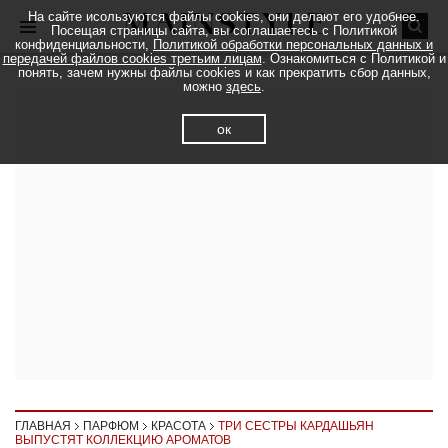
На сайте исользуются файлы cookies, они делают его удобнее.
Посещая страницы сайта, вы соглашаетесь с Политикой
конфиденциальности,
Политикой обработки персональных данных и
передачей файлов cookies третьим лицам
. Ознакомиться с Политикой и
понять, зачем нужны файлы cookies и как прекратить сбор данных,
можно
здесь
.
ок
ГЛАВНАЯ
ПАРФЮМ
КРАСОТА
ТРИ СЕСТРЫ КАРДАШЬЯН
ВЫПУСТЯТ КОЛЛЕКЦИЮ АРОМАТОВ