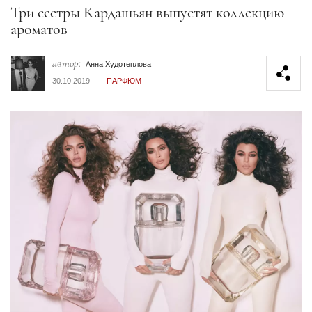
Секция статей
Три сестры Кардашьян выпустят коллекцию
ароматов
автор:
Анна Худотеплова
30.10.2019
ПАРФЮМ