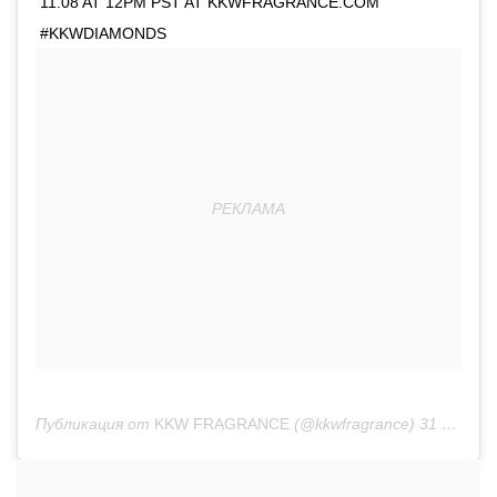
11.08 AT 12PM PST AT KKWFRAGRANCE.COM
#KKWDIAMONDS
Публикация от
KKW FRAGRANCE
(@kkwfragrance)
31 Окт 2019 в 9:00 PDT