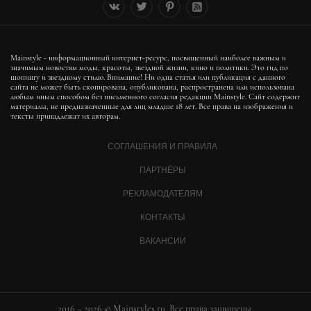
Mainstyle - информационный интернет-ресурс, посвященный наиболее важным и
значимым новостям моды, красоты, звездной жизни, кино и политики. Это гид по
шопингу и звездному стилю. Внимание! Ни одна статья или публикация с данного
сайта не может быть скопирована, опубликована, распространена или использована
любым иным способом без письменного согласия редакции Mainstyle. Сайт содержит
материалы, не предназначенные для лиц младше 18 лет. Все права на изображения и
тексты принадлежат их авторам.
СОГЛАШЕНИЯ И ПРАВИЛА
ПАРТНЁРЫ
РЕКЛАМОДАТЕЛЯМ
КОНТАКТЫ
ВАКАНСИИ
2016 – 2026 © Mainstyles.ru. Все права защищены.