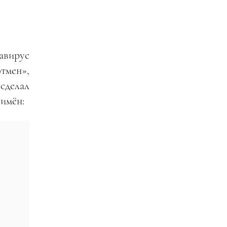
авирус
этмен»,
сделал
 имён: