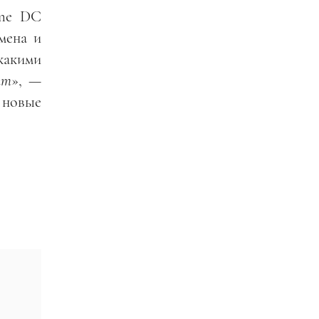
ome DC
мена и
икакими
ит
»,
—
 новые