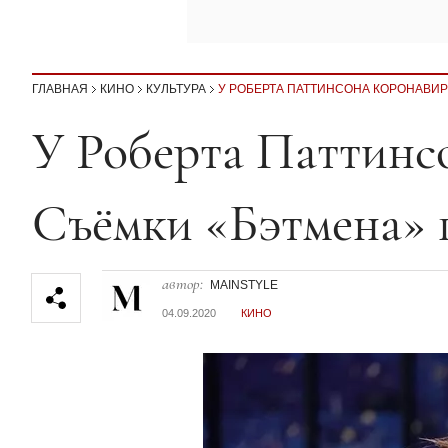
ГЛАВНАЯ
КИНО
КУЛЬТУРА
У РОБЕРТА ПАТТИНСОНА КОРОНАВИ
Секция статей
У Роберта Паттинс
Съёмки «Бэтмена» 
автор:
MAINSTYLE
04.09.2020
КИНО