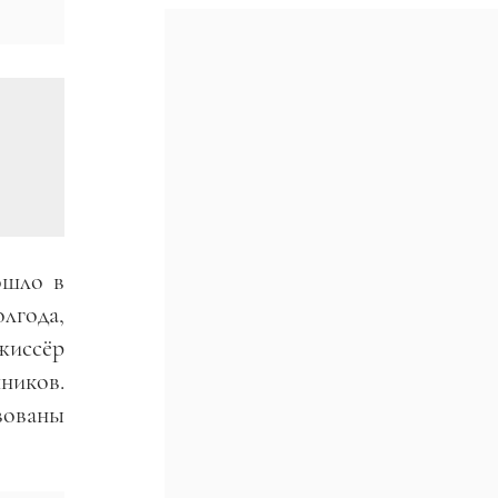
ошло в
лгода,
жиссёр
пников.
вованы