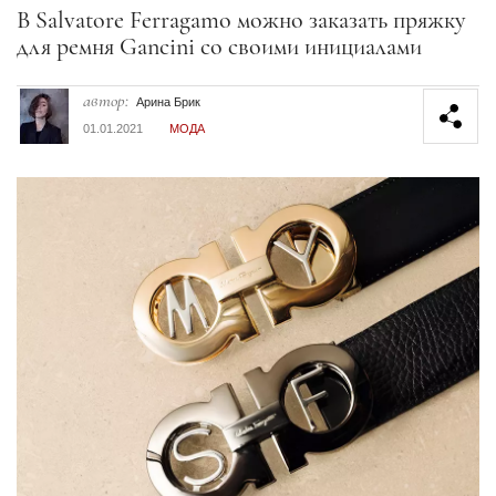
Секция статей
В Salvatore Ferragamo можно заказать пряжку
для ремня Gancini со своими инициалами
автор:
Арина Брик
01.01.2021
МОДА