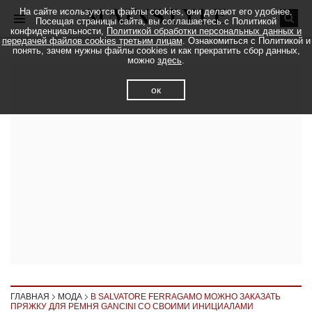
На сайте исользуются файлы cookies, они делают его удобнее.
Посещая страницы сайта, вы соглашаетесь с Политикой
конфиденциальности,
Политикой обработки персональных данных и
передачей файлов cookies третьим лицам
. Ознакомиться с Политикой и
понять, зачем нужны файлы cookies и как прекратить сбор данных,
можно
здесь
.
ок
ГЛАВНАЯ
МОДА
В SALVATORE FERRAGAMO МОЖНО ЗАКАЗАТЬ
ПРЯЖКУ ДЛЯ РЕМНЯ GANCINI СО СВОИМИ ИНИЦИАЛАМИ