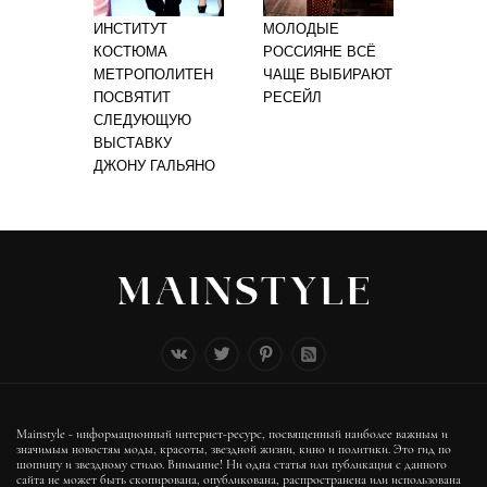
ИНСТИТУТ
МОЛОДЫЕ
КОСТЮМА
РОССИЯНЕ ВСЁ
МЕТРОПОЛИТЕН
ЧАЩЕ ВЫБИРАЮТ
ПОСВЯТИТ
РЕСЕЙЛ
СЛЕДУЮЩУЮ
ВЫСТАВКУ
ДЖОНУ ГАЛЬЯНО
Mainstyle - информационный интернет-ресурс, посвященный наиболее важным и
значимым новостям моды, красоты, звездной жизни, кино и политики. Это гид по
шопингу и звездному стилю. Внимание! Ни одна статья или публикация с данного
сайта не может быть скопирована, опубликована, распространена или использована