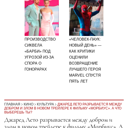
ПРОИЗВОДСТВО
«ЧЕЛОВЕК-ПАУК:
СИКВЕЛА
НОВЫЙ ДЕНЬ» —
«БАРБИ» ПОД
КАК КРИТИКИ
УГРОЗОЙ ИЗ-ЗА
ОЦЕНИЛИ
СПОРА О
ВОЗВРАЩЕНИЕ
ГОНОРАРАХ
ЛУЧШЕГО ГЕРОЯ
MARVEL СПУСТЯ
ПЯТЬ ЛЕТ
ГЛАВНАЯ
КИНО
КУЛЬТУРА
ДЖАРЕД ЛЕТО РАЗРЫВАЕТСЯ МЕЖДУ
ДОБРОМ И ЗЛОМ В НОВОМ ТРЕЙЛЕРЕ К ФИЛЬМУ «МОРБИУС». А ЧТО
ВЫБЕРЕШЬ ТЫ?
Секция статей
Джаред Лето разрывается между добром и
злом в новом трейлере к фильму «Морбиус». А