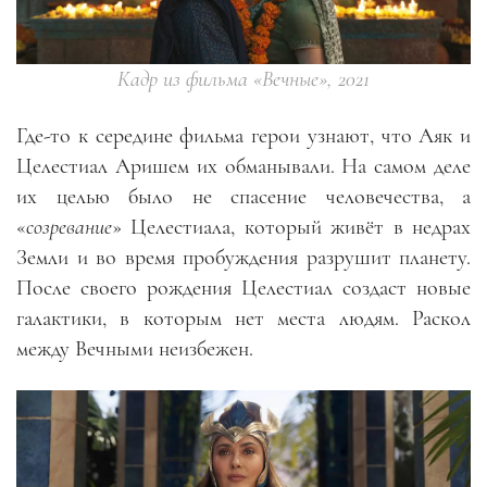
Кадр из фильма «Вечные», 2021
Где-то к середине фильма герои узнают, что Аяк и
Целестиал Аришем их обманывали. На самом деле
их целью было не спасение человечества, а
«
созревание
» Целестиала, который живёт в недрах
Земли и во время пробуждения разрушит планету.
После своего рождения Целестиал создаст новые
галактики, в которым нет места людям. Раскол
между Вечными неизбежен.