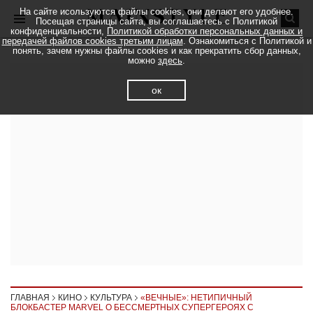
На сайте исользуются файлы cookies, они делают его удобнее.
Посещая страницы сайта, вы соглашаетесь с Политикой
конфиденциальности,
Политикой обработки персональных данных и
передачей файлов cookies третьим лицам
. Ознакомиться с Политикой и
понять, зачем нужны файлы cookies и как прекратить сбор данных,
можно
здесь
.
ок
ГЛАВНАЯ
КИНО
КУЛЬТУРА
«ВЕЧНЫЕ»: НЕТИПИЧНЫЙ
БЛОКБАСТЕР MARVEL О БЕССМЕРТНЫХ СУПЕРГЕРОЯХ С