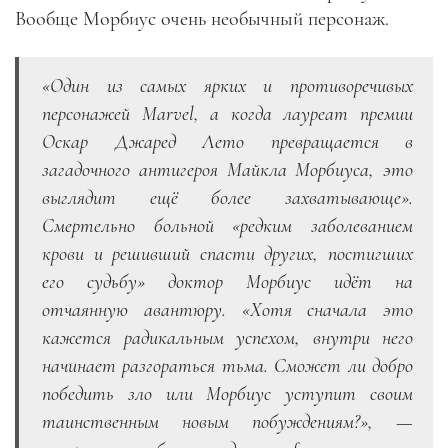
Вообще Морбиус очень необычный персонаж.
«
Один из самых ярких и противоречивых
персонажей Marvel, а когда лауреат премии
Оскар Джаред Лето превращается в
загадочного антигероя Майкла Морбиуса, это
выглядит ещё более захватывающе
».
Смертельно больной «
редким заболеванием
крови и решивший спасти других, постигших
его судьбу
» доктор Морбиус идёт на
отчаянную авантюру. «Х
отя сначала это
кажется радикальным успехом, внутри него
начинает разгораться тьма. Сможет ли добро
победить зло или Морбиус уступит своим
таинственным новым побуждениям?
», —