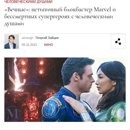
ЧЕЛОВЕЧЕСКИМИ ДУШАМИ
Секция статей
«Вечные»: нетипичный блокбастер Marvel о
бессмертных супергероях с человеческими
душами
автор:
Георгий Зайцев
05.11.2021
КИНО