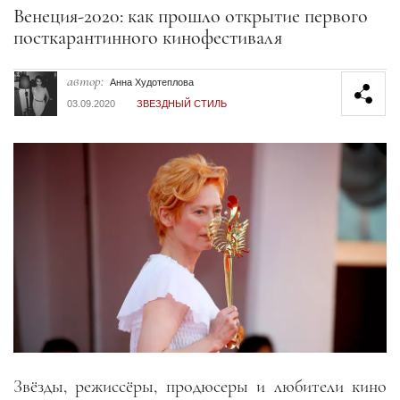
Секция статей
Венеция-2020: как прошло открытие первого
посткарантинного кинофестиваля
автор:
Анна Худотеплова
03.09.2020
ЗВЕЗДНЫЙ СТИЛЬ
Звёзды, режиссёры, продюсеры и любители кино