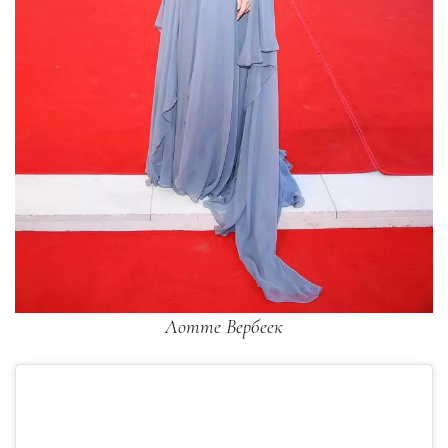
Лотте Вербеек