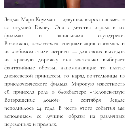
Зендая Мари Коулман
—
девушка, выросшая вместе
со студией D
isney
. Она с детства играла в их
фильмах и записывала саундтреки.
Возможно,
«
сказочная
»
специализация сказалась и
на любимом стиле актрисы — для своих выходов
на красную дорожку она частенько выбирает
фантазийные образы, напоминающие то платье
диснеевской принцессы, то наряд воительницы из
приключенческого фильма. Мировую известность
ей принесла роль в блокбастере «Человек-паук:
Возвращение домой». 1 сентября Зендае
исполнилось 24 года. В честь этого события мы
вспоминаем её лучшие образы на различных
церемониях и премиях.