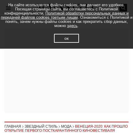
На сайте исользуются файлы cookies, они делают его удобнее.
Посещая страницы сайта, вы соглашаетесь с Политикой
конфиденциальности,
Политикой обработки персональных данных и
передачей файлов cookies третьим лицам
. Ознакомиться с Политикой и
понять, зачем нужны файлы cookies и как прекратить сбор данных,
можно
здесь
.
ок
ГЛАВНАЯ
ЗВЕЗДНЫЙ СТИЛЬ
МОДА
ВЕНЕЦИЯ-2020: КАК ПРОШЛО
ОТКРЫТИЕ ПЕРВОГО ПОСТКАРАНТИННОГО КИНОФЕСТИВАЛЯ