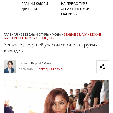
ГРАЦИИ КЬЮРИ
НА ПРЕСС-ТУРЕ
ДЛЯ FENDI
«ПРАКТИЧЕСКОЙ
МАГИИ 2»
ГЛАВНАЯ
ЗВЕЗДНЫЙ СТИЛЬ
МОДА
ЗЕНДАЕ 24. А У НЕЁ УЖЕ
БЫЛО МНОГО КРУТЫХ ВЫХОДОВ
Секция статей
Зендае 24. А у неё уже было много крутых
выходов
автор:
Георгий Зайцев
02.09.2020
ЗВЕЗДНЫЙ СТИЛЬ