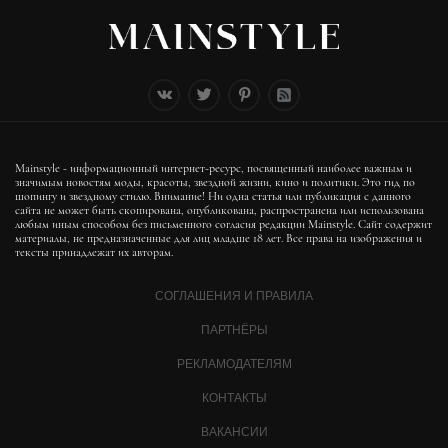
Mainstyle - информационный интернет-ресурс, посвященный наиболее важным и
значимым новостям моды, красоты, звездной жизни, кино и политики. Это гид по
шопингу и звездному стилю. Внимание! Ни одна статья или публикация с данного
сайта не может быть скопирована, опубликована, распространена или использована
любым иным способом без письменного согласия редакции Mainstyle. Сайт содержит
материалы, не предназначенные для лиц младше 18 лет. Все права на изображения и
тексты принадлежат их авторам.
СОГЛАШЕНИЯ И ПРАВИЛА
ПАРТНЁРЫ
РЕКЛАМОДАТЕЛЯМ
КОНТАКТЫ
ВАКАНСИИ