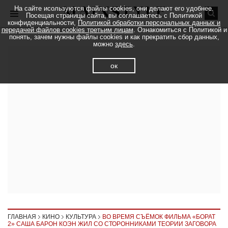
На сайте исользуются файлы cookies, они делают его удобнее.
Посещая страницы сайта, вы соглашаетесь с Политикой
конфиденциальности,
Политикой обработки персональных данных и
передачей файлов cookies третьим лицам
. Ознакомиться с Политикой и
понять, зачем нужны файлы cookies и как прекратить сбор данных,
можно
здесь
.
ок
ГЛАВНАЯ
КИНО
КУЛЬТУРА
ВО ВРЕМЯ СЪЁМОК ФИЛЬМА «БОРАТ
2» САША БАРОН КОЭН ЖИЛ СО СТОРОННИКАМИ ТЕОРИИ ЗАГОВОРА