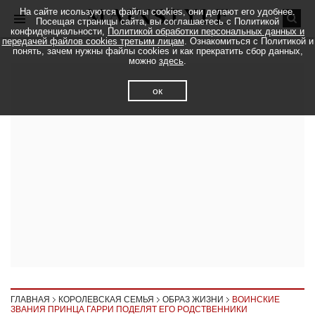
На сайте исользуются файлы cookies, они делают его удобнее.
Посещая страницы сайта, вы соглашаетесь с Политикой
конфиденциальности,
Политикой обработки персональных данных и
передачей файлов cookies третьим лицам
. Ознакомиться с Политикой и
понять, зачем нужны файлы cookies и как прекратить сбор данных,
можно
здесь
.
ок
ГЛАВНАЯ
КОРОЛЕВСКАЯ СЕМЬЯ
ОБРАЗ ЖИЗНИ
ВОИНСКИЕ
ЗВАНИЯ ПРИНЦА ГАРРИ ПОДЕЛЯТ ЕГО РОДСТВЕННИКИ