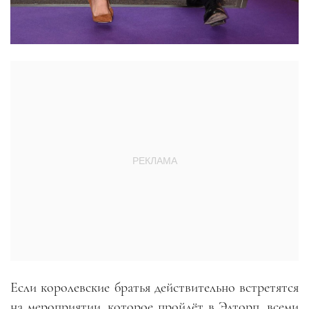
Если королевские братья действительно встретятся
на мероприятии, которое пройдёт в Элторп, всеми