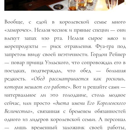
Вообще, с едой в королевской семье много
«
заморочек
». Нельзя чеснок и пряные специи — они
влекут запах изо рта. Нельзя сырое мясо и
морепродукты — риск отравления. Фуа-гра под
запретом ввиду своей неэтичности. Гордон Рейнер
— повар принца Уэльского, что сопровождал его в
поездках, подтверждал, что обед — большая
редкость. «
Обед рассматривается как роскошь,
которая мешает его работе
». Вот и решайте сами —
интервальное ли это голодание, столь модное
сейчас, или просто «
диета имени Его Королевского
Величества
», связанная с бременем обязанностей
одного из лидеров королевской семьи. А персонал
— лишь временный заложник своей работы,