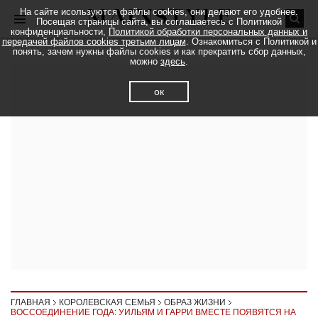
На сайте исользуются файлы cookies, они делают его удобнее.
Посещая страницы сайта, вы соглашаетесь с Политикой
конфиденциальности,
Политикой обработки персональных данных и
передачей файлов cookies третьим лицам
. Ознакомиться с Политикой и
понять, зачем нужны файлы cookies и как прекратить сбор данных,
можно
здесь
.
ок
ГЛАВНАЯ
КОРОЛЕВСКАЯ СЕМЬЯ
ОБРАЗ ЖИЗНИ
ВОССОЕДИНЕНИЕ ГОДА: УИЛЬЯМ И ГАРРИ ВМЕСТЕ ПОЯВЯТСЯ НА