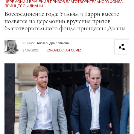
ЦЕРЕМОНИИ ВРУЧЕНИЯ ПРИЗОВ БЛАГОТВОРИТЕЛЬНОГО ФОНДА
ПРИНЦЕССЫ ДИАНЫ
Секция статей
Воссоединение года: Уильям и Гарри вместе
появятся на церемонии вручения призов
благотворительного фонда принцессы Дианы
автор:
Александра Климова
27.09.2021
КОРОЛЕВСКАЯ СЕМЬЯ