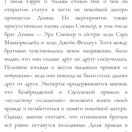
1 июля Гарри и Уильям стояли бок о бок на
открытии статуи в честь их покойной матери
принцессы Дианы. На мероприятии также
присутствовали члены семьи Спенсер, в том числе
брат Дианы — Эрл Спенсер и сёстры леди Сара
Маккоркодейл и леди Джейн Феллоуз. Хотя между
братьями чувствовалось некое напряжение, было
видно, что они сильно друг по другу соскучились.
Неловкие взгляды и жесты выдавали принцев «
с
потрохами
», ведь они никогда не были столь далеки
друг от друга. Эксперты придерживаются мнения,
что Кембриджский и Сассекский пришли к
«
негласному соглашению
» положить конец своей
вражде и позаботиться о памяти покойной матери.
Однако, многие считают, что отношения братьев
всё равно останутся холодными. Доля правды в