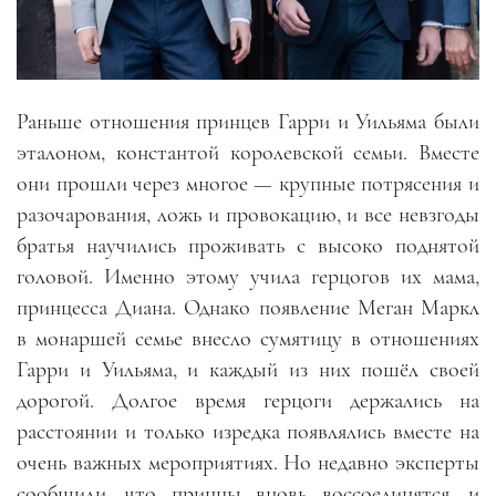
Раньше отношения принцев Гарри и Уильяма были
эталоном, константой королевской семьи. Вместе
они прошли через многое — крупные потрясения и
разочарования, ложь и провокацию, и все невзгоды
братья научились проживать с высоко поднятой
головой. Именно этому учила герцогов их мама,
принцесса Диана. Однако появление Меган Маркл
в монаршей семье внесло сумятицу в отношениях
Гарри и Уильяма, и каждый из них пошёл своей
дорогой. Долгое время герцоги держались на
расстоянии и только изредка появлялись вместе на
очень важных мероприятиях. Но недавно эксперты
сообщили, что принцы вновь воссоединятся, и