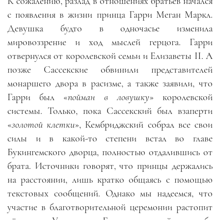
К сожалению, разлад в отношениях братьев начался
с появления в жизни принца Гарри Меган Маркл.
Девушка будто в одночасье изменила
мировоззрение и ход мыслей герцога. Гарри
отвернулся от королевской семьи и Елизаветы II. А
позже Сассекские обвинили представителей
монаршего двора в расизме, а также заявили, что
Гарри был «
пойман в ловушку
» королевской
системы. Только, пока Сассекский был взаперти
«
золотой клетки
», Кембриджский собрал все свои
силы и в какой-то степени встал во главе
Букингемского дворца, полностью отдалившись от
брата. Источники говорят, что принцы держались
на расстоянии, лишь кратко общаясь с помощью
текстовых сообщений. Однако мы надеемся, что
участие в благотворительной церемонии растопит