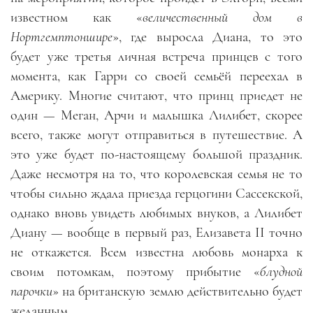
известном как «
величественный дом в
Нортгемптоншире
», где выросла Диана, то это
будет уже третья личная встреча принцев с того
момента, как Гарри со своей семьёй переехал в
Америку. Многие считают, что принц приедет не
один — Меган, Арчи и малышка Лилибет, скорее
всего, также могут отправиться в путешествие. А
это уже будет по-настоящему большой праздник.
Даже несмотря на то, что королевская семья не то
чтобы сильно ждала приезда герцогини Сассекской,
однако вновь увидеть любимых внуков, а Лилибет
Диану — вообще в первый раз, Елизавета II точно
не откажется. Всем известна любовь монарха к
своим потомкам, поэтому прибытие «
блудной
парочки
» на британскую землю действительно будет
желанным.