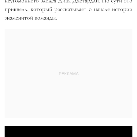
неугомонного злодея Дика Дастардли. По сути это
приквелл, который рассказывает о начале истории
знаменитой команды.