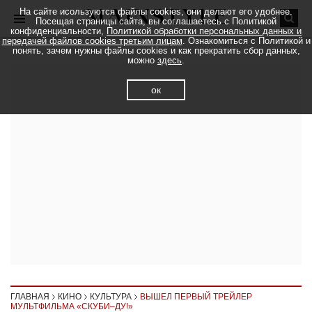
На сайте исользуются файлы cookies, они делают его удобнее.
Посещая страницы сайта, вы соглашаетесь с Политикой
конфиденциальности,
Политикой обработки персональных данных и
передачей файлов cookies третьим лицам
. Ознакомиться с Политикой и
понять, зачем нужны файлы cookies и как прекратить сбор данных,
можно
здесь
.
ок
ГЛАВНАЯ
КИНО
КУЛЬТУРА
ВЫШЕЛ ПЕРВЫЙ ТРЕЙЛЕР
МУЛЬТФИЛЬМА «СКУБИ–ДУ!»