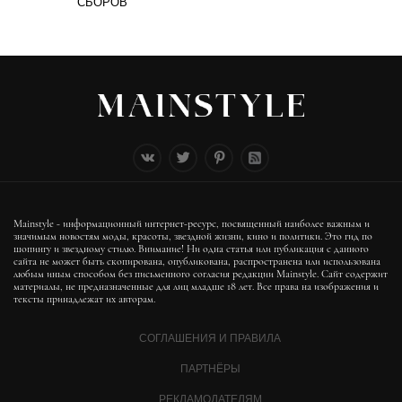
СБОРОВ
Mainstyle - информационный интернет-ресурс, посвященный наиболее важным и
значимым новостям моды, красоты, звездной жизни, кино и политики. Это гид по
шопингу и звездному стилю. Внимание! Ни одна статья или публикация с данного
сайта не может быть скопирована, опубликована, распространена или использована
любым иным способом без письменного согласия редакции Mainstyle. Сайт содержит
материалы, не предназначенные для лиц младше 18 лет. Все права на изображения и
тексты принадлежат их авторам.
СОГЛАШЕНИЯ И ПРАВИЛА
ПАРТНЁРЫ
РЕКЛАМОДАТЕЛЯМ