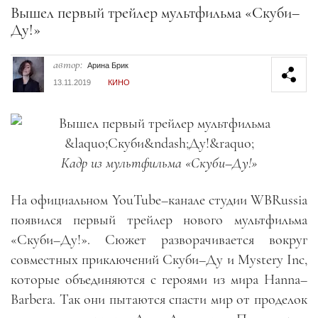
Секция статей
Вышел первый трейлер мультфильма «Скуби–
Ду!»
автор:
Арина Брик
13.11.2019
КИНО
Кадр из мультфильма «Скуби–Ду!»
На официальном YouTube–канале студии WBRussia
появился первый трейлер нового мультфильма
«Скуби–Ду!». Сюжет разворачивается вокруг
совместных приключений Скуби–Ду и Mystery Inc,
которые объединяются с героями из мира Hanna–
Barbera. Так они пытаются спасти мир от проделок