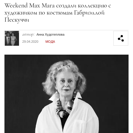
Секция статей
Weekend Max Mara создали коллекцию с
художником по костюмам Габриэллой
Пескуччи
автор:
Анна Худотеплова
29.04.2020
МОДА