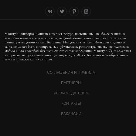
Mainstyle - информационный интернет-ресурс, посвященный наиболее важным и
значимым новостям моды, красоты, звездной жизни, кино и политики. Это гид по
шопингу и звездному стилю. Внимание! Ни одна статья или публикация с данного
сайта не может быть скопирована, опубликована, распространена или использована
любым иным способом без письменного согласия редакции Mainstyle. Сайт содержит
материалы, не предназначенные для лиц младше 18 лет. Все права на изображения и
тексты принадлежат их авторам.
СОГЛАШЕНИЯ И ПРАВИЛА
ПАРТНЁРЫ
РЕКЛАМОДАТЕЛЯМ
КОНТАКТЫ
ВАКАНСИИ