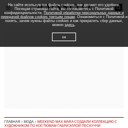
На сайте исользуются файлы cookies, они делают его удобнее.
Посещая страницы сайта, вы соглашаетесь с Политикой
конфиденциальности,
Политикой обработки персональных данных и
передачей файлов cookies третьим лицам
. Ознакомиться с Политикой и
понять, зачем нужны файлы cookies и как прекратить сбор данных,
можно
здесь
.
ок
ГЛАВНАЯ
МОДА
WEEKEND MAX MARA СОЗДАЛИ КОЛЛЕКЦИЮ С
ХУДОЖНИКОМ ПО КОСТЮМАМ ГАБРИЭЛЛОЙ ПЕСКУЧЧИ