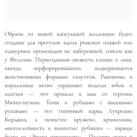
Образы из новой капсульной коллекции будто
созданы для прогулок вдоль римских пляжей или
гламурных променадов по набережной, совсем как
у Феллини. Первозданная свежесть хлопка и льна,
иногда перфорированного, подчеркивается
женственными формами силуэтов. Раковины и
коралловые ветви украшают подолы юбок и
платьев — это пришло к нам от героинь
Мюнхгзаузена. Топы и рубашки с пышными
рукавами — это типичный наряд Лукреции
Борджиа, а пенистое кружево, кринолины,
многослойность и вышитые рубашки — наряды
будто из «Эпохи невинности».
Палитра свежа и