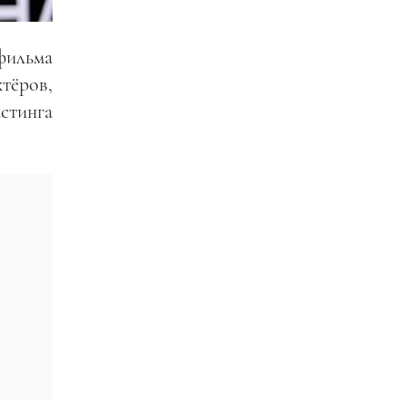
фильма
тёров,
стинга