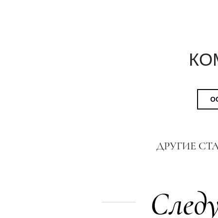
КО
О
ДРУГИЕ СТ
Следу