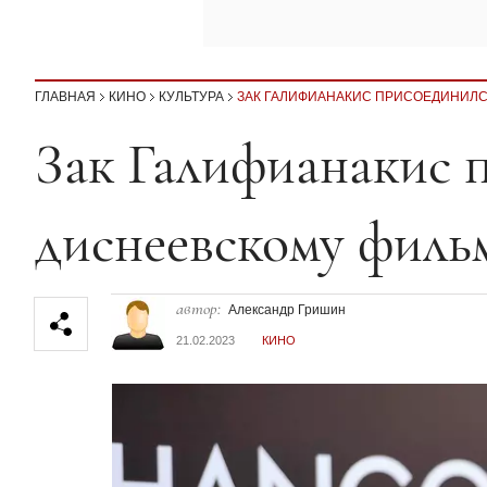
ГЛАВНАЯ
КИНО
КУЛЬТУРА
ЗАК ГАЛИФИАНАКИС ПРИСОЕДИНИЛС
Секция статей
Зак Галифианакис 
диснеевскому филь
автор:
Александр Гришин
21.02.2023
КИНО