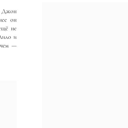
то Джон
нее он
ещё не
Лило и
ичем —