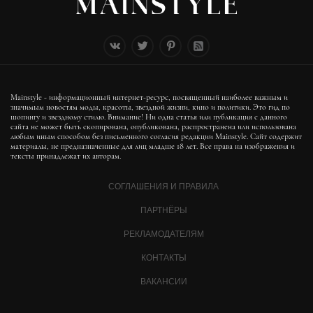
Mainstyle - информационный интернет-ресурс, посвященный наиболее важным и
значимым новостям моды, красоты, звездной жизни, кино и политики. Это гид по
шопингу и звездному стилю. Внимание! Ни одна статья или публикация с данного
сайта не может быть скопирована, опубликована, распространена или использована
любым иным способом без письменного согласия редакции Mainstyle. Сайт содержит
материалы, не предназначенные для лиц младше 18 лет. Все права на изображения и
тексты принадлежат их авторам.
СОГЛАШЕНИЯ И ПРАВИЛА
ПАРТНЁРЫ
РЕКЛАМОДАТЕЛЯМ
КОНТАКТЫ
ВАКАНСИИ