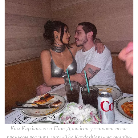
Ким Кардашьян и Пит Дэвидсон ужинают после
премьеры реалити шоу «The Kardashians» на онлайн-