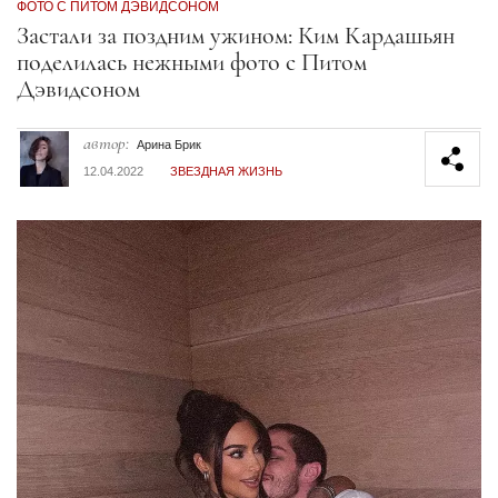
ФОТО С ПИТОМ ДЭВИДСОНОМ
Секция статей
Застали за поздним ужином: Ким Кардашьян
поделилась нежными фото с Питом
Дэвидсоном
автор:
Арина Брик
12.04.2022
ЗВЕЗДНАЯ ЖИЗНЬ