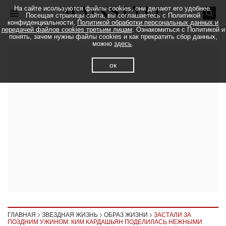
На сайте исользуются файлы cookies, они делают его удобнее.
Посещая страницы сайта, вы соглашаетесь с Политикой
конфиденциальности,
Политикой обработки персональных данных и
передачей файлов cookies третьим лицам
. Ознакомиться с Политикой и
понять, зачем нужны файлы cookies и как прекратить сбор данных,
можно
здесь
.
ок
ГЛАВНАЯ
ЗВЕЗДНАЯ ЖИЗНЬ
ОБРАЗ ЖИЗНИ
ЗАСТАЛИ ЗА
ПОЗДНИМ УЖИНОМ: КИМ КАРДАШЬЯН ПОДЕЛИЛАСЬ НЕЖНЫМИ