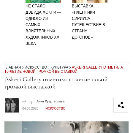
НЕ СТАЛО
ВЫСТАВКА
ДЭВИДА ХОКНИ —
«ПЛЕННИКИ
ОДНОГО ИЗ
СИРИУСА.
САМЫХ
ПУТЕШЕСТВИЕ В
ВЛИЯТЕЛЬНЫХ
СТРАНУ
ХУДОЖНИКОВ XX
ДОГОНОВ»
ВЕКА
ГЛАВНАЯ
ИСКУССТВО
КУЛЬТУРА
ASKERI GALLERY ОТМЕТИЛА
10-ЛЕТИЕ НОВОЙ ГРОМКОЙ ВЫСТАВКОЙ
Секция статей
Askeri Gallery отметила 10-летие новой
громкой выставкой
автор:
Анна Худотеплова
04.03.2026
ИСКУССТВО