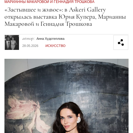
МАРИАННЫ МАКАРОВОЙ И ГЕННАДИЯ ТРОШКОВА
Секция статей
«Застывшее и живое»: в Askeri Gallery
открылась выставка Юрия Купера, Марианны
Макаровой и Геннадия Трошкова
автор:
Анна Худотеплова
28.05.2026
ИСКУССТВО