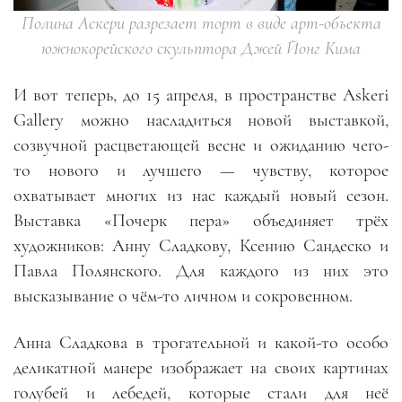
Полина Аскери разрезает торт в виде арт-объекта
южнокорейского скульптора Джей Йонг Кима
И вот теперь, до 15 апреля, в пространстве Askeri
Gallery можно насладиться новой выставкой,
созвучной расцветающей весне и ожиданию чего-
то нового и лучшего — чувству, которое
охватывает многих из нас каждый новый сезон.
Выставка «Почерк пера» объединяет трёх
художников: Анну Сладкову, Ксению Сандеско и
Павла Полянского. Для каждого из них это
высказывание о чём-то личном и сокровенном.
Анна Сладкова в трогательной и какой-то особо
деликатной манере изображает на своих картинах
голубей и лебедей, которые стали для неё