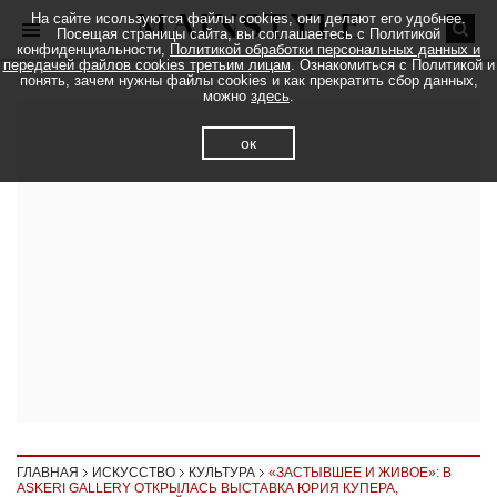
На сайте исользуются файлы cookies, они делают его удобнее.
Посещая страницы сайта, вы соглашаетесь с Политикой
конфиденциальности,
Политикой обработки персональных данных и
передачей файлов cookies третьим лицам
. Ознакомиться с Политикой и
понять, зачем нужны файлы cookies и как прекратить сбор данных,
можно
здесь
.
ок
ГЛАВНАЯ
ИСКУССТВО
КУЛЬТУРА
«ЗАСТЫВШЕЕ И ЖИВОЕ»: В
ASKERI GALLERY ОТКРЫЛАСЬ ВЫСТАВКА ЮРИЯ КУПЕРА,