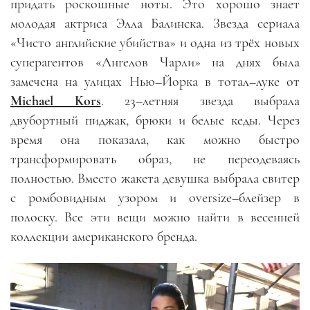
придать роскошные ноты. Это хорошо знает
молодая актриса Элла Балинска. Звезда сериала
«Чисто английские убийства» и одна из трёх новых
суперагентов «Ангелов Чарли» на днях была
замечена на улицах Нью
–
Йорка в тотал
–
луке от
Michael Kors
. 23
–
летняя звезда выбрала
двубортный пиджак, брюки и белые кеды. Через
время она показала, как можно быстро
трансформировать образ, не переодеваясь
полностью. Вместо жакета девушка выбрала свитер
с ромбовидным узором и oversize
–
блейзер в
полоску. Все эти вещи можно найти в весенней
коллекции американского бренда.