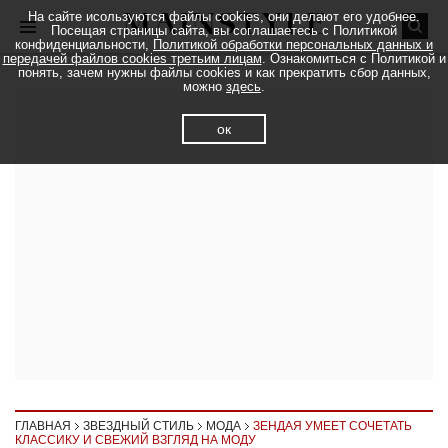
На сайте исользуются файлы cookies, они делают его удобнее.
Посещая страницы сайта, вы соглашаетесь с Политикой
конфиденциальности,
Политикой обработки персональных данных и
передачей файлов cookies третьим лицам
. Ознакомиться с Политикой и
понять, зачем нужны файлы cookies и как прекратить сбор данных,
можно
здесь
.
ок
ГЛАВНАЯ
ЗВЕЗДНЫЙ СТИЛЬ
МОДА
ЗЕНДАЯ УМЕЕТ СОЧЕТАТЬ
КЛАССИКУ И СВЕЖИЙ ВЗГЛЯД НА МОДУ