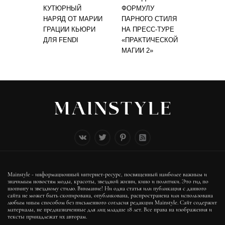
КУТЮРНЫЙ
ФОРМУЛУ
НАРЯД ОТ МАРИИ
ПАРНОГО СТИЛЯ
ГРАЦИИ КЬЮРИ
НА ПРЕСС-ТУРЕ
ДЛЯ FENDI
«ПРАКТИЧЕСКОЙ
МАГИИ 2»
Mainstyle - информационный интернет-ресурс, посвященный наиболее важным и
значимым новостям моды, красоты, звездной жизни, кино и политики. Это гид по
шопингу и звездному стилю. Внимание! Ни одна статья или публикация с данного
сайта не может быть скопирована, опубликована, распространена или использована
любым иным способом без письменного согласия редакции Mainstyle. Сайт содержит
материалы, не предназначенные для лиц младше 18 лет. Все права на изображения и
тексты принадлежат их авторам.