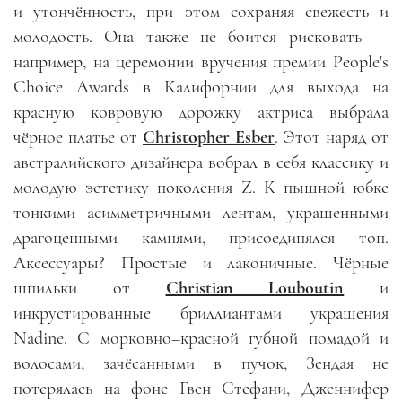
и утончённость, при этом сохраняя свежесть и
молодость. Она также не боится рисковать
—
например, на церемонии вручения премии People's
Choice Awards в Калифорнии для выхода на
красную ковровую дорожку актриса выбрала
чёрное платье от
Christopher Esber
. Этот наряд от
австралийского дизайнера вобрал в себя классику и
молодую эстетику поколения Z. К пышной юбке
тонкими асимметричными лентам, украшенными
драгоценными камнями, присоединялся топ.
Аксессуары? Простые и лаконичные. Чёрные
шпильки от
Christian Louboutin
и
инкрустированные бриллиантами украшения
Nadine. С морковно
–
красной губной помадой и
волосами, зачёсанными в пучок, Зендая не
потерялась на фоне Гвен Стефани, Дженнифер