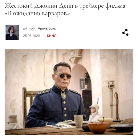
Секция статей
Жестокий Джонни Депп в трейлере фильма
«В ожидании варваров»
автор:
Арина Брик
25.06.2020
КИНО