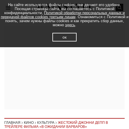
На сайте исользуются файлы cookies, они делают его удобнее.
Посещая страницы сайта, вы соглашаетесь с Политикой
конфиденциальности,
Политикой обработки персональных данных и
передачей файлов cookies третьим лицам
. Ознакомиться с Политикой и
понять, зачем нужны файлы cookies и как прекратить сбор данных,
можно
здесь
.
ок
ГЛАВНАЯ
КИНО
КУЛЬТУРА
ЖЕСТОКИЙ ДЖОННИ ДЕПП В
ТРЕЙЛЕРЕ ФИЛЬМА «В ОЖИДАНИИ ВАРВАРОВ»