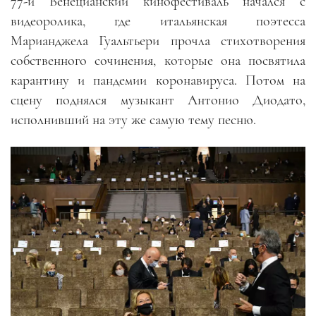
77-й Венецианский кинофестиваль начался с
видеоролика, где итальянская поэтесса
Марианджела Гуальтьери прочла стихотворения
собственного сочинения, которые она посвятила
карантину и пандемии коронавируса. Потом на
сцену поднялся музыкант Антонио Диодато,
исполнивший на эту же самую тему песню.