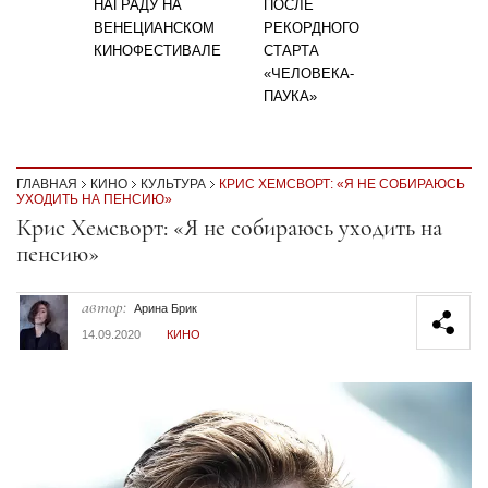
НАГРАДУ НА
ПОСЛЕ
ВЕНЕЦИАНСКОМ
РЕКОРДНОГО
КИНОФЕСТИВАЛЕ
СТАРТА
«ЧЕЛОВЕКА-
ПАУКА»
ГЛАВНАЯ
КИНО
КУЛЬТУРА
КРИС ХЕМСВОРТ: «Я НЕ СОБИРАЮСЬ
УХОДИТЬ НА ПЕНСИЮ»
Секция статей
Крис Хемсворт: «Я не собираюсь уходить на
пенсию»
автор:
Арина Брик
14.09.2020
КИНО