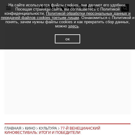
На сайте исользуются файлы cookies, они делают его удобнее.
Посещая страницы сайта, вы соглашаетесь с Политикой
конфиденциальности,
Политикой обработки персональных данных и
передачей файлов cookies третьим лицам
. Ознакомиться с Политикой и
понять, зачем нужны файлы cookies и как прекратить сбор данных,
можно
здесь
.
ок
ГЛАВНАЯ
КИНО
КУЛЬТУРА
77-Й ВЕНЕЦИАНСКИЙ
КИНОФЕСТИВАЛЬ: ИТОГИ И ПОБЕДИТЕЛИ