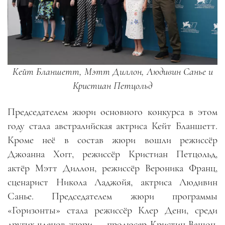
Кейт Бланшетт, Мэтт Диллон, Людивин Санье и
Кристиан Петцольд
Председателем жюри основного конкурса в этом
году стала австралийская актриса Кейт Бланшетт.
Кроме неё в состав жюри вошли режиссёр
Джоанна Хогг, режиссёр Кристиан Петцольд,
актёр Мэтт Диллон, режиссёр Вероника Франц,
сценарист Никола Ладжойя, актриса Людивин
Санье. Председателем жюри программы
«Горизонты» стала режиссёр Клер Дени, среди
других членов жюри — продюсер Кристин Вашон,