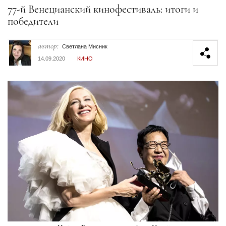
Секция статей
77-й Венецианский кинофестиваль: итоги и
победители
автор:
Светлана Мисник
14.09.2020
КИНО