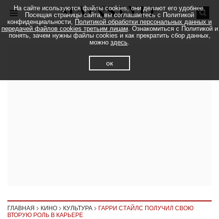
На сайте исользуются файлы cookies, они делают его удобнее.
Посещая страницы сайта, вы соглашаетесь с Политикой
конфиденциальности,
Политикой обработки персональных данных и
передачей файлов cookies третьим лицам
. Ознакомиться с Политикой и
понять, зачем нужны файлы cookies и как прекратить сбор данных,
можно
здесь
.
ок
ГЛАВНАЯ
КИНО
КУЛЬТУРА
ГАРРИ СТАЙЛС ПОЛУЧИЛ СВОЮ
ВТОРУЮ РОЛЬ В КАРЬЕРЕ