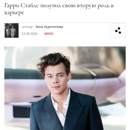
Секция статей
Гарри Стайлс получил свою вторую роль в
карьере
автор:
Анна Худотеплова
12.09.2020
КИНО