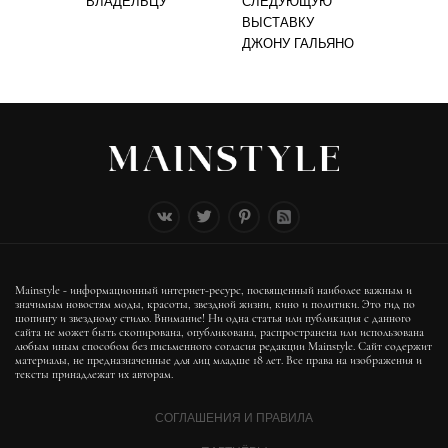
ВЛАДЕЛЬЦУ
СЛЕДУЮЩУЮ
ВЫСТАВКУ
ДЖОНУ ГАЛЬЯНО
Mainstyle - информационный интернет-ресурс, посвященный наиболее важным и
значимым новостям моды, красоты, звездной жизни, кино и политики. Это гид по
шопингу и звездному стилю. Внимание! Ни одна статья или публикация с данного
сайта не может быть скопирована, опубликована, распространена или использована
любым иным способом без письменного согласия редакции Mainstyle. Сайт содержит
материалы, не предназначенные для лиц младше 18 лет. Все права на изображения и
тексты принадлежат их авторам.
СОГЛАШЕНИЯ И ПРАВИЛА