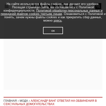
На сайте исользуются файлы cookies, они делают его удобнее.
Посещая страницы сайта, вы соглашаетесь с Политикой
конфиденциальности,
Политикой обработки персональных данных и
передачей файлов cookies третьим лицам
. Ознакомиться с Политикой и
понять, зачем нужны файлы cookies и как прекратить сбор данных,
можно
здесь
.
ок
ГЛАВНАЯ
МОДА
АЛЕКСАНДР ВАНГ ОТВЕТИЛ НА ОБВИНЕНИЯ В
СЕКСУАЛЬНЫХ ДОМОГАТЕЛЬСТВАХ