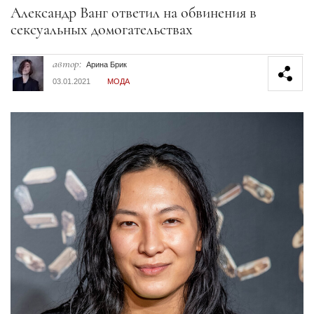
Секция статей
Александр Ванг ответил на обвинения в
сексуальных домогательствах
автор:
Арина Брик
03.01.2021
МОДА