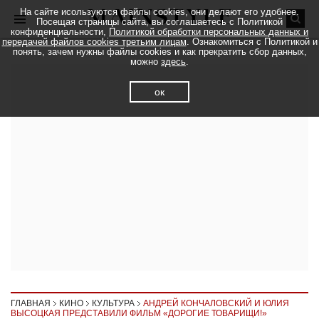
На сайте исользуются файлы cookies, они делают его удобнее.
Посещая страницы сайта, вы соглашаетесь с Политикой
конфиденциальности,
Политикой обработки персональных данных и
передачей файлов cookies третьим лицам
. Ознакомиться с Политикой и
понять, зачем нужны файлы cookies и как прекратить сбор данных,
можно
здесь
.
ок
ГЛАВНАЯ
КИНО
КУЛЬТУРА
АНДРЕЙ КОНЧАЛОВСКИЙ И ЮЛИЯ
ВЫСОЦКАЯ ПРЕДСТАВИЛИ ФИЛЬМ «ДОРОГИЕ ТОВАРИЩИ!»