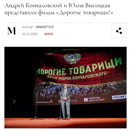
Секция статей
Андрей Кончаловский и Юлия Высоцкая
представили фильм «Дорогие товарищи!»
автор:
MAINSTYLE
10.11.2020
КИНО