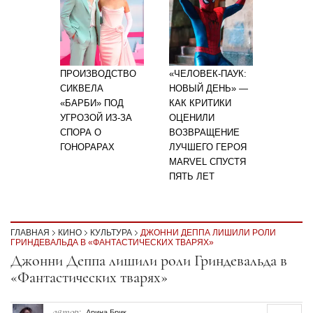
ПРОИЗВОДСТВО
«ЧЕЛОВЕК-ПАУК:
СИКВЕЛА
НОВЫЙ ДЕНЬ» —
«БАРБИ» ПОД
КАК КРИТИКИ
УГРОЗОЙ ИЗ-ЗА
ОЦЕНИЛИ
СПОРА О
ВОЗВРАЩЕНИЕ
ГОНОРАРАХ
ЛУЧШЕГО ГЕРОЯ
MARVEL СПУСТЯ
ПЯТЬ ЛЕТ
ГЛАВНАЯ
КИНО
КУЛЬТУРА
ДЖОННИ ДЕППА ЛИШИЛИ РОЛИ
ГРИНДЕВАЛЬДА В «ФАНТАСТИЧЕСКИХ ТВАРЯХ»
Секция статей
Джонни Деппа лишили роли Гриндевальда в
«Фантастических тварях»
автор:
Арина Брик