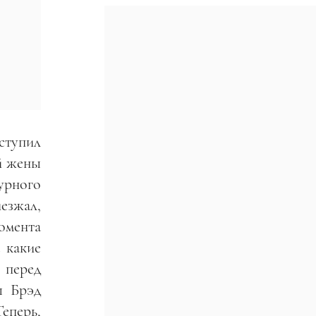
ступил
й жены
урного
езжал,
момента
 какие
 перед
ы Брэд
еперь,