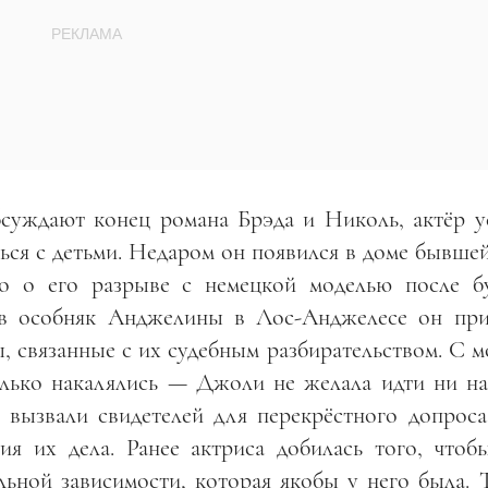
обсуждают конец романа Брэда и Николь, актёр у
ься с детьми. Недаром он появился в доме бывше
тно о его разрыве с немецкой моделью после б
 в особняк Анджелины в Лос-Анджелесе он при
сы, связанные с их судебным разбирательством. С 
только накалялись — Джоли не желала идти ни на
вызвали свидетелей для перекрёстного допроса
ия их дела. Ранее актриса добилась того, чтоб
ьной зависимости, которая якобы у него была. Т