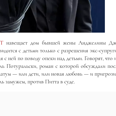
Т
навещает дом бывшей жены Анджелины Дж
видится с детьми только с разрешения экс-супруг
ия с ней по поводу опеки над детьми. Говорят, что
ль Потуральски, роман с которой обсуждали пос
атум — или дети, или новая любовь — и пригрози
ль замужем, против Питта в суде.