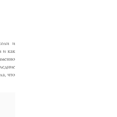
оли и
и и как
 именно
ледние
ла, что