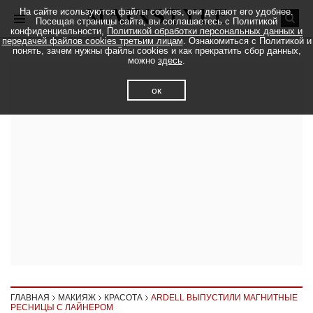
На сайте исользуются файлы cookies, они делают его удобнее.
Посещая страницы сайта, вы соглашаетесь с Политикой
конфиденциальности,
Политикой обработки персональных данных и
передачей файлов cookies третьим лицам
. Ознакомиться с Политикой и
понять, зачем нужны файлы cookies и как прекратить сбор данных,
можно
здесь
.
ок
ГЛАВНАЯ
МАКИЯЖ
КРАСОТА
ARDELL ВЫПУСТИЛИ МАГНИТНЫЕ
РЕСНИЦЫ С ЛАЙНЕРОМ