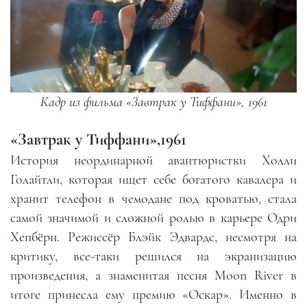
Кадр из фильма «Завтрак у Тиффани», 1961
«Завтрак у Тиффани»,1961
История неординарной авантюристки Холли
Голайтли, которая ищет себе богатого кавалера и
хранит телефон в чемодане под кроватью, стала
самой значимой и сложной ролью в карьере Одри
Хепбёрн. Режиссёр Блэйк Эдвардс, несмотря на
критику, все-таки решился на экранизацию
произведения, а знаменитая песня Moon River в
итоге принесла ему премию «Оскар». Именно в