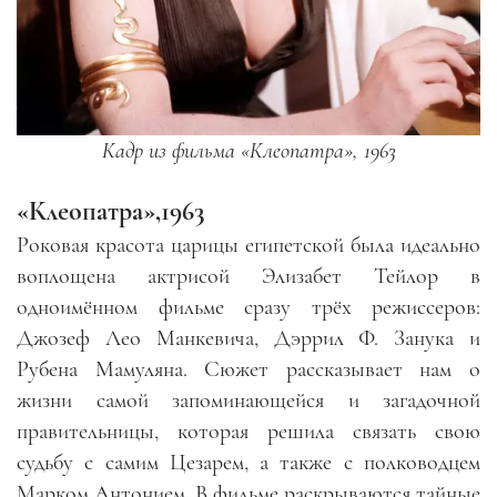
Кадр из фильма «Клеопатра», 1963
«Клеопатра»,1963
Роковая красота царицы египетской была идеально
воплощена актрисой Элизабет Тейлор в
одноимённом фильме сразу трёх режиссеров:
Джозеф Лео Манкевича, Дэррил Ф. Занука и
Рубена Мамуляна. Сюжет рассказывает нам о
жизни самой запоминающейся и загадочной
правительницы, которая решила связать свою
судьбу с самим Цезарем, а также с полководцем
Марком Антонием. В фильме раскрываются тайные