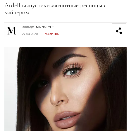
Секция статей
Ardell выпустили магнитные ресницы с
лайнером
автор:
MAINSTYLE
27.04.2020
МАКИЯЖ