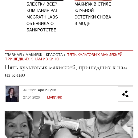
БЛЁСТКИ ВСЁ?
МАКИЯЖ В СТИЛЕ
КОМПАНИЯ PAT
КЛУБНОЙ
MCGRATH LABS
ЭСТЕТИКИ СНОВА
ОБЪЯВИЛА О
В МОДЕ
БАНКРОТСТВЕ
ГЛАВНАЯ
МАКИЯЖ
КРАСОТА
ПЯТЬ КУЛЬТОВЫХ МАКИЯЖЕЙ,
ПРИШЕДШИХ К НАМ ИЗ КИНО
Секция статей
Пять культовых макияжей, пришедших к нам
из кино
автор:
Арина Брик
27.04.2020
МАКИЯЖ