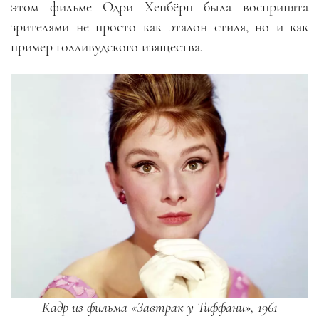
этом фильме Одри Хепбёрн была воспринята
зрителями не просто как эталон стиля, но и как
пример голливудского изящества.
Кадр из фильма «Завтрак у Тиффани», 1961