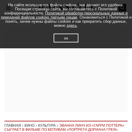
На сайте исользуются файлы cookies, они делают его удобнее.
Посещая страницы сайта, вы соглашаетесь с Политикой
конфиденциальности,
Политикой обработки персональных данных и
передачей файлов cookies третьим лицам
. Ознакомиться с Политикой и
понять, зачем нужны файлы cookies и как прекратить сбор данных,
можно
здесь
.
ок
ГЛАВНАЯ
КИНО
КУЛЬТУРА
ЭВАННА ЛИНЧ ИЗ «ГАРРИ ПОТТЕРА»
СЫГРАЕТ В ФИЛЬМЕ ПО МОТИВАМ «ПОРТРЕТА ДОРИАНА ГРЕЯ»