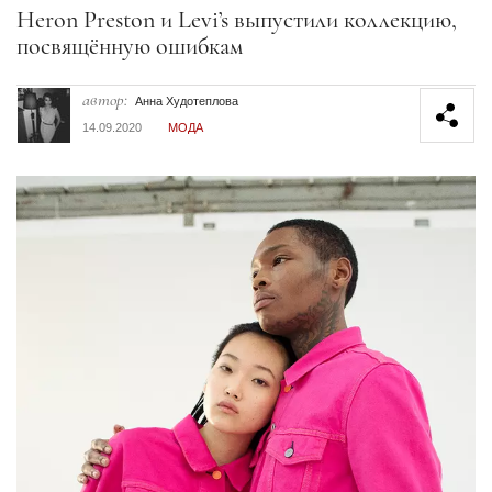
Секция статей
Heron Preston и Levi’s выпустили коллекцию,
посвящённую ошибкам
автор:
Анна Худотеплова
14.09.2020
МОДА