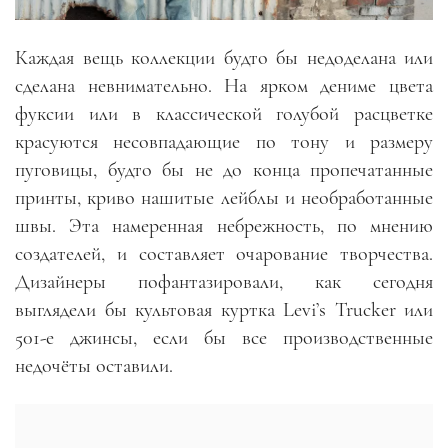
Каждая вещь коллекции будто бы недоделана или
сделана невнимательно. На ярком дениме цвета
фуксии или в классической голубой расцветке
красуются несовпадающие по тону и размеру
пуговицы, будто бы не до конца пропечатанные
принты, криво нашитые лейблы и необработанные
швы. Эта намеренная небрежность, по мнению
создателей, и составляет очарование творчества.
Дизайнеры пофантазировали, как сегодня
выглядели бы культовая куртка Levi’s Trucker или
501-е джинсы, если бы все производственные
недочёты оставили.