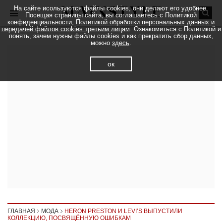
На сайте исользуются файлы cookies, они делают его удобнее.
Посещая страницы сайта, вы соглашаетесь с Политикой
конфиденциальности,
Политикой обработки персональных данных и
передачей файлов cookies третьим лицам
. Ознакомиться с Политикой и
понять, зачем нужны файлы cookies и как прекратить сбор данных,
можно
здесь
.
ок
ГЛАВНАЯ
МОДА
HERON PRESTON И LEVI’S ВЫПУСТИЛИ
КОЛЛЕКЦИЮ, ПОСВЯЩЁННУЮ ОШИБКАМ