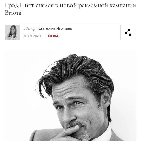
Секция статей
Брэд Питт снялся в новой рекламной кампании
Brioni
автор:
Екатерина Ивочкина
10.09.2020
МОДА