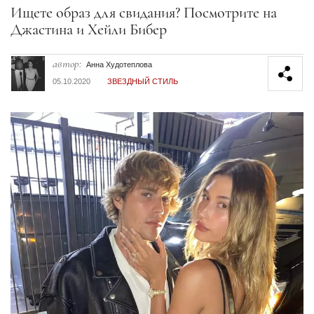
Секция статей
Ищете образ для свидания? Посмотрите на
Джастина и Хейли Бибер
автор:
Анна Худотеплова
05.10.2020
ЗВЕЗДНЫЙ СТИЛЬ