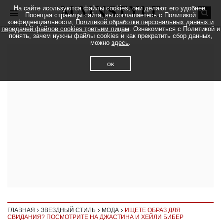
На сайте исользуются файлы cookies, они делают его удобнее.
Посещая страницы сайта, вы соглашаетесь с Политикой
конфиденциальности,
Политикой обработки персональных данных и
передачей файлов cookies третьим лицам
. Ознакомиться с Политикой и
понять, зачем нужны файлы cookies и как прекратить сбор данных,
можно
здесь
.
ок
ГЛАВНАЯ
ЗВЕЗДНЫЙ СТИЛЬ
МОДА
ИЩЕТЕ ОБРАЗ ДЛЯ
СВИДАНИЯ? ПОСМОТРИТЕ НА ДЖАСТИНА И ХЕЙЛИ БИБЕР