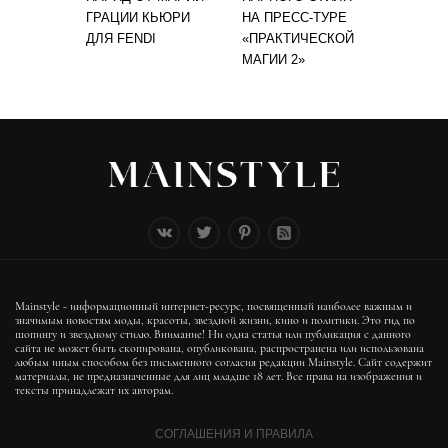
ГРАЦИИ КЬЮРИ
НА ПРЕСС-ТУРЕ
ДЛЯ FENDI
«ПРАКТИЧЕСКОЙ
МАГИИ 2»
Mainstyle - информационный интернет-ресурс, посвященный наиболее важным и
значимым новостям моды, красоты, звездной жизни, кино и политики. Это гид по
шопингу и звездному стилю. Внимание! Ни одна статья или публикация с данного
сайта не может быть скопирована, опубликована, распространена или использована
любым иным способом без письменного согласия редакции Mainstyle. Сайт содержит
материалы, не предназначенные для лиц младше 18 лет. Все права на изображения и
тексты принадлежат их авторам.
СОГЛАШЕНИЯ И ПРАВИЛА