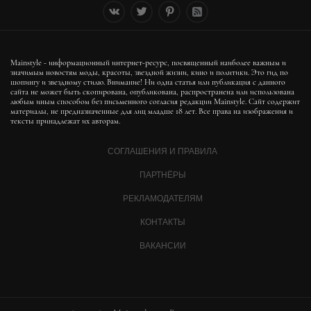
Mainstyle - информационный интернет-ресурс, посвященный наиболее важным и
значимым новостям моды, красоты, звездной жизни, кино и политики. Это гид по
шопингу и звездному стилю. Внимание! Ни одна статья или публикация с данного
сайта не может быть скопирована, опубликована, распространена или использована
любым иным способом без письменного согласия редакции Mainstyle. Сайт содержит
материалы, не предназначенные для лиц младше 18 лет. Все права на изображения и
тексты принадлежат их авторам.
СОГЛАШЕНИЯ И ПРАВИЛА
ПАРТНЁРЫ
РЕКЛАМОДАТЕЛЯМ
КОНТАКТЫ
ВАКАНСИИ