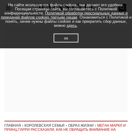
На сайте исользуются файлы cookies, они делают его удобнее.
Посещая страницы сайта, вы соглашаетесь с Политикой
конфиденциальности,
Политикой обработки персональных данных и
передачей файлов cookies третьим лицам
. Ознакомиться с Политикой и
понять, зачем нужны файлы cookies и как прекратить сбор данных,
можно
здесь
.
ок
ГЛАВНАЯ
КОРОЛЕВСКАЯ СЕМЬЯ
ОБРАЗ ЖИЗНИ
МЕГАН МАРКЛ И
ПРИНЦ ГАРРИ РАССКАЗАЛИ, КАК НЕ ОБРАЩАТЬ ВНИМАНИЕ НА