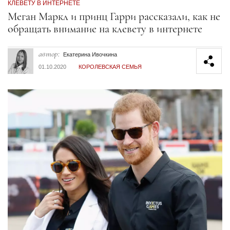
КЛЕВЕТУ В ИНТЕРНЕТЕ
Секция статей
Меган Маркл и принц Гарри рассказали, как не
обращать внимание на клевету в интернете
автор:
Екатерина Ивочкина
01.10.2020
КОРОЛЕВСКАЯ СЕМЬЯ