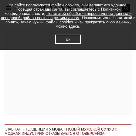
На сайте исользуются файлы cookies, они делают его удобнее.
Посещая страницы сайта, вы соглашаетесь с Политикой
конфиденциальности,
Политикой обработки персональных данных и
передачей файлов cookies третьим лицам
. Ознакомиться с Политикой и
понять, зачем нужны файлы cookies и как прекратить сбор данных,
можно
здесь
.
ок
ГЛАВНАЯ
ТЕНДЕНЦИИ
МОДА
НОВЫЙ МУЖСКОЙ СИЛУЭТ:
МОДНАЯ ИНДУСТРИЯ ОТКАЗЫВАЕТСЯ ОТ ОВЕРСАЙЗА