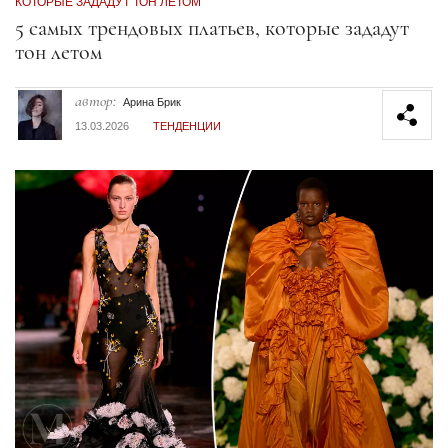
КОТОРЫЕ ЗАДАДУТ ТОН ЛЕТОМ
Секция статей
5 самых трендовых платьев, которые зададут
тон летом
автор:
Арина Брик
13.03.2026
ТЕНДЕНЦИИ