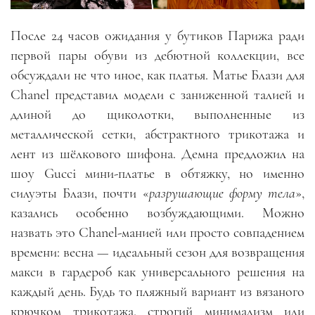
После 24 часов ожидания у бутиков Парижа ради
первой пары обуви из дебютной коллекции, все
обсуждали не что иное, как платья. Матье Блази для
Chanel представил модели с заниженной талией и
длиной до щиколотки, выполненные из
металлической сетки, абстрактного трикотажа и
лент из шёлкового шифона. Демна предложил на
шоу Gucci мини-платье в обтяжку, но именно
силуэты Блази, почти «
разрушающие форму тела
»,
казались особенно возбуждающими. Можно
назвать это Chanel-манией или просто совпадением
времени: весна — идеальный сезон для возвращения
макси в гардероб как универсального решения на
каждый день. Будь то пляжный вариант из вязаного
крючком трикотажа, строгий минимализм или