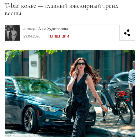
Секция статей
T-bar колье — главный ювелирный тренд
весны
автор:
Анна Худотеплова
29.04.2026
ТЕНДЕНЦИИ