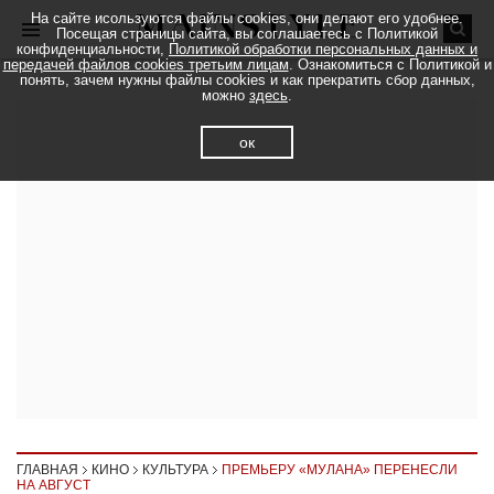
На сайте исользуются файлы cookies, они делают его удобнее.
Посещая страницы сайта, вы соглашаетесь с Политикой
конфиденциальности,
Политикой обработки персональных данных и
передачей файлов cookies третьим лицам
. Ознакомиться с Политикой и
понять, зачем нужны файлы cookies и как прекратить сбор данных,
можно
здесь
.
ок
ГЛАВНАЯ
КИНО
КУЛЬТУРА
ПРЕМЬЕРУ «МУЛАНА» ПЕРЕНЕСЛИ
НА АВГУСТ