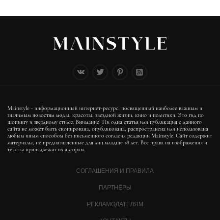
Mainstyle - информационный интернет-ресурс, посвященный наиболее важным и
значимым новостям моды, красоты, звездной жизни, кино и политики. Это гид по
шопингу и звездному стилю. Внимание! Ни одна статья или публикация с данного
сайта не может быть скопирована, опубликована, распространена или использована
любым иным способом без письменного согласия редакции Mainstyle. Сайт содержит
материалы, не предназначенные для лиц младше 18 лет. Все права на изображения и
тексты принадлежат их авторам.
СОГЛАШЕНИЯ И ПРАВИЛА
ПАРТНЁРЫ
РЕКЛАМОДАТЕЛЯМ