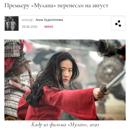
Секция статей
Премьеру «Мулана» перенесли на август
автор:
Анна Худотеплова
29.06.2020
КИНО
Кадр из фильма «Мулан», 2020