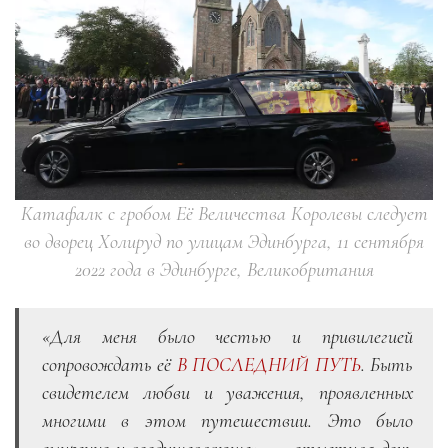
Катафалк с гробом Её Величества Королевы следует
во дворец Холируд по улицам Эдинбурга, 11 сентября
2022 года в Эдинбурге, Великобритания
«Для меня было честью и привилегией
сопровождать её
В ПОСЛЕДНИЙ ПУТЬ
. Быть
свидетелем любви и уважения, проявленных
многими в этом путешествии. Это было