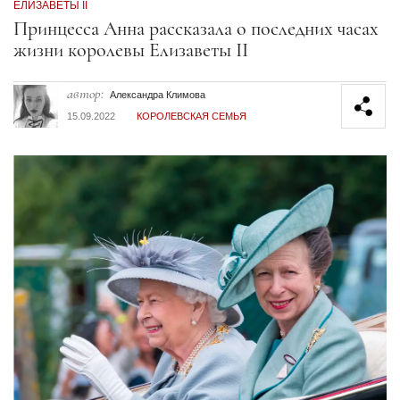
ЕЛИЗАВЕТЫ II
Секция статей
Принцесса Анна рассказала о последних часах
жизни королевы Елизаветы II
автор:
Александра Климова
15.09.2022
КОРОЛЕВСКАЯ СЕМЬЯ