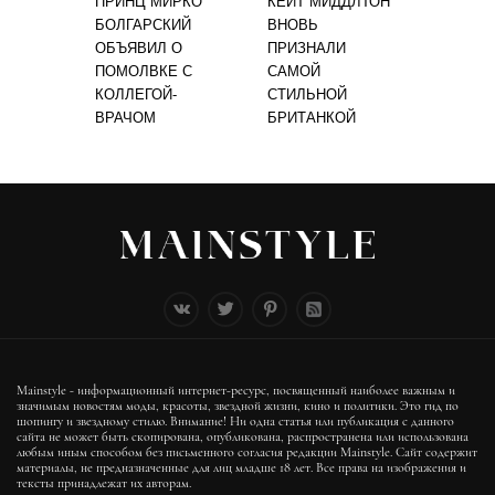
ПРИНЦ МИРКО
КЕЙТ МИДДЛТОН
БОЛГАРСКИЙ
ВНОВЬ
ОБЪЯВИЛ О
ПРИЗНАЛИ
ПОМОЛВКЕ С
САМОЙ
КОЛЛЕГОЙ-
СТИЛЬНОЙ
ВРАЧОМ
БРИТАНКОЙ
Mainstyle - информационный интернет-ресурс, посвященный наиболее важным и
значимым новостям моды, красоты, звездной жизни, кино и политики. Это гид по
шопингу и звездному стилю. Внимание! Ни одна статья или публикация с данного
сайта не может быть скопирована, опубликована, распространена или использована
любым иным способом без письменного согласия редакции Mainstyle. Сайт содержит
материалы, не предназначенные для лиц младше 18 лет. Все права на изображения и
тексты принадлежат их авторам.