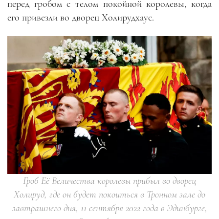
перед гробом с телом покойной королевы, когда
его привезли во дворец Холирудхаус.
Гроб Её Величества королевы прибыл во дворец
Холируд, где он будет покоиться в Тронном зале до
завтрашнего дня, 11 сентября 2022 года в Эдинбурге,