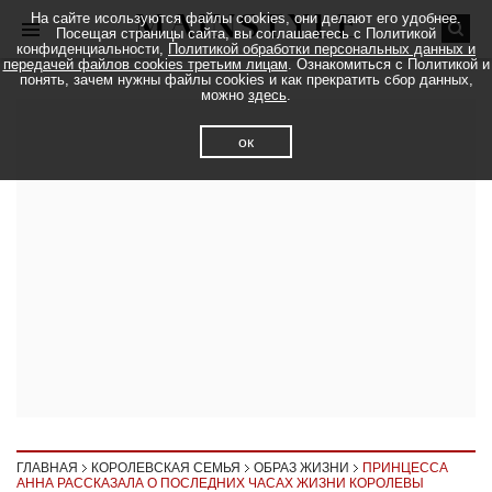
На сайте исользуются файлы cookies, они делают его удобнее.
Посещая страницы сайта, вы соглашаетесь с Политикой
конфиденциальности,
Политикой обработки персональных данных и
передачей файлов cookies третьим лицам
. Ознакомиться с Политикой и
понять, зачем нужны файлы cookies и как прекратить сбор данных,
можно
здесь
.
ок
ГЛАВНАЯ
КОРОЛЕВСКАЯ СЕМЬЯ
ОБРАЗ ЖИЗНИ
ПРИНЦЕССА
АННА РАССКАЗАЛА О ПОСЛЕДНИХ ЧАСАХ ЖИЗНИ КОРОЛЕВЫ