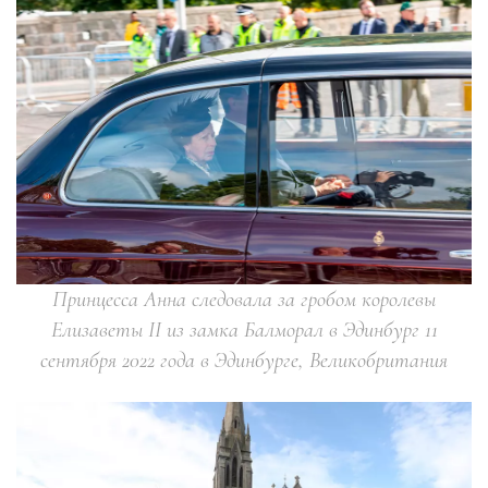
Принцесса Анна следовала за гробом королевы
Елизаветы II из замка Балморал в Эдинбург 11
сентября 2022 года в Эдинбурге, Великобритания