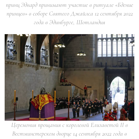
принц Эдвард принимают участие в ритуале «Бдение
принцев» в соборе Святого Джайлса 12 сентября 2022
года в Эдинбурге, Шотландия
Церемония прощания с королевой Елизаветой II в
Вестминстерском дворце 14 сентября 2022 года в