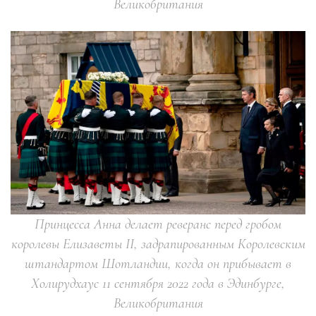
Великобритания
Принцесса Анна делает реверанс перед гробом
королевы Елизаветы II, задрапированным Королевским
штандартом Шотландии, когда он прибывает в
Холирудхаус 11 сентября 2022 года в Эдинбурге,
Великобритания