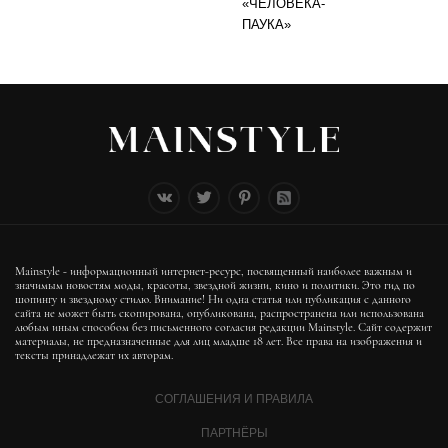
«ЧЕЛОВЕКА-
ПАУКА»
Mainstyle - информационный интернет-ресурс, посвященный наиболее важным и
значимым новостям моды, красоты, звездной жизни, кино и политики. Это гид по
шопингу и звездному стилю. Внимание! Ни одна статья или публикация с данного
сайта не может быть скопирована, опубликована, распространена или использована
любым иным способом без письменного согласия редакции Mainstyle. Сайт содержит
материалы, не предназначенные для лиц младше 18 лет. Все права на изображения и
тексты принадлежат их авторам.
СОГЛАШЕНИЯ И ПРАВИЛА
ПАРТНЁРЫ