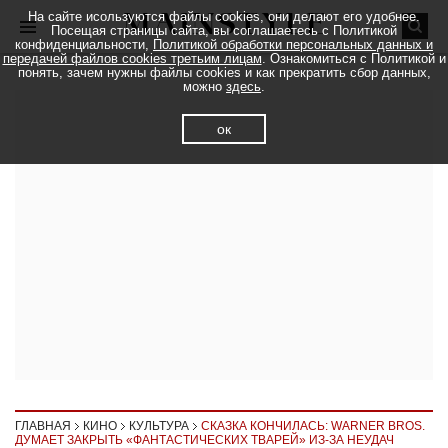
На сайте исользуются файлы cookies, они делают его удобнее.
Посещая страницы сайта, вы соглашаетесь с Политикой
конфиденциальности,
Политикой обработки персональных данных и
передачей файлов cookies третьим лицам
. Ознакомиться с Политикой и
понять, зачем нужны файлы cookies и как прекратить сбор данных,
можно
здесь
.
ок
ГЛАВНАЯ
КИНО
КУЛЬТУРА
СКАЗКА КОНЧИЛАСЬ: WARNER BROS.
ДУМАЕТ ЗАКРЫТЬ «ФАНТАСТИЧЕСКИХ ТВАРЕЙ» ИЗ-ЗА НЕУДАЧ