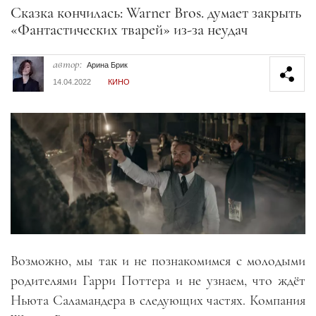
Секция статей
Сказка кончилась: Warner Bros. думает закрыть
«Фантастических тварей» из-за неудач
автор:
Арина Брик
14.04.2022
КИНО
Возможно, мы так и не познакомимся с молодыми
родителями Гарри Поттера и не узнаем, что ждёт
Ньюта Саламандера в следующих частях. Компания