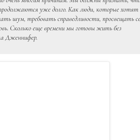
о очень многим причинам. Мы должны признать, чт
 продолжаются уже долго. Как люди, которые хотят
ать шум, требовать справедливости, просвещать се
овь. Сколько еще времени мы готовы жить без
ла Дженнифер.