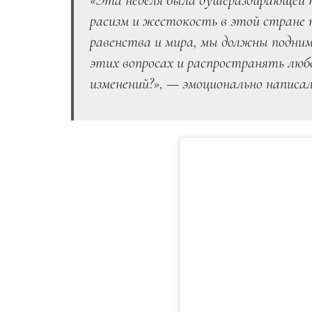
«Эта неделя была душераздирающей п
расизм и жестокость в этой стране
равенства и мира, мы должны подним
этих вопросах и распространять люб
изменений?», — эмоционально написа