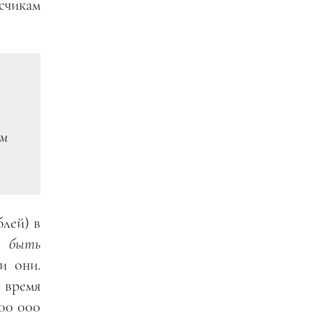
счикам
ы
им
блей) в
е быть
и они.
 время
00 000