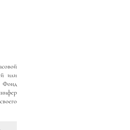
совой
ей или
и Фонд
ннифер
своего