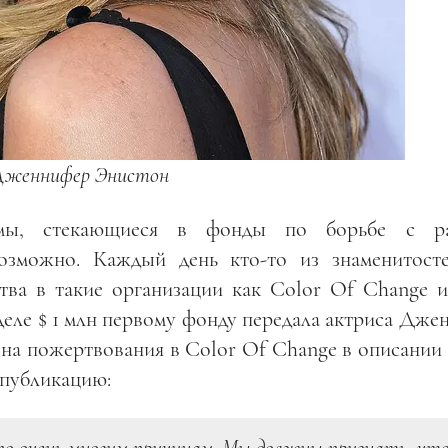
Дженнифер Энистон
мы, стекающиеся в фонды по борьбе с ра
возможно. Каждый день кто-то из знаменитост
тва в такие организации как Color Of Change 
еле $ 1 млн первому фонду передала актриса Дже
 на пожертвования в Color Of Change в описании 
 публикацию: