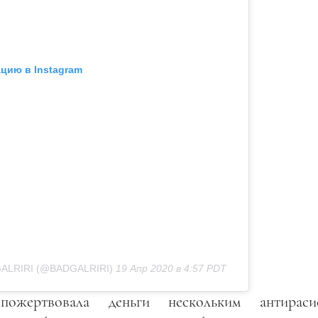
цию в Instagram
LRIRI (@BADGALRIRI)
19 Апр 2020 в 4:57 PDT
ожертвовала деньги нескольким антираси