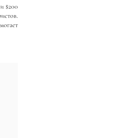
и $200
ристов.
могает