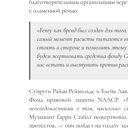
благотворительным организациям через
с пламенной речью:
«Fenty как бренд был создан для тог
самый момент расисты пытаются выр
стоять в стороне и позволять этому
будем жертвовать средства фонду Col
вас встать и выступить против раси
Супруги Райан Рейнольдс и Блейк Лавл
Фонд правовой защиты NAACP. «
неосведомленными о том, насколько г
Музыкант Гарри Стайлз пожертвовал 
протестов, — они пойдут на уплату з