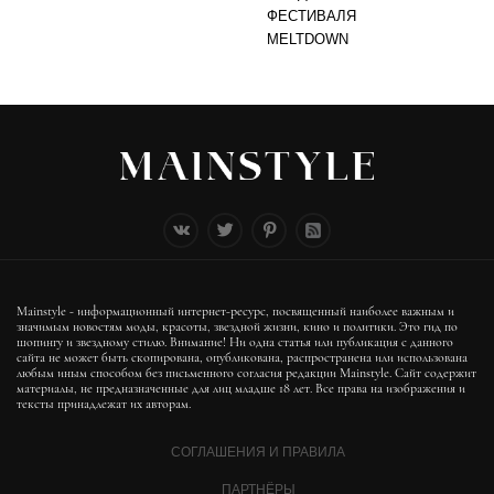
ФЕСТИВАЛЯ
MELTDOWN
Mainstyle - информационный интернет-ресурс, посвященный наиболее важным и
значимым новостям моды, красоты, звездной жизни, кино и политики. Это гид по
шопингу и звездному стилю. Внимание! Ни одна статья или публикация с данного
сайта не может быть скопирована, опубликована, распространена или использована
любым иным способом без письменного согласия редакции Mainstyle. Сайт содержит
материалы, не предназначенные для лиц младше 18 лет. Все права на изображения и
тексты принадлежат их авторам.
СОГЛАШЕНИЯ И ПРАВИЛА
ПАРТНЁРЫ