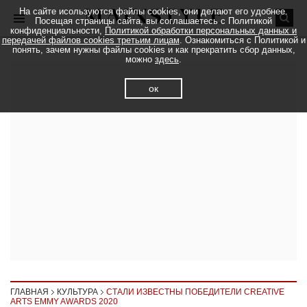
На сайте исользуются файлы cookies, они делают его удобнее.
Посещая страницы сайта, вы соглашаетесь с Политикой
конфиденциальности,
Политикой обработки персональных данных и
передачей файлов cookies третьим лицам
. Ознакомиться с Политикой и
понять, зачем нужны файлы cookies и как прекратить сбор данных,
можно
здесь
.
ок
ГЛАВНАЯ
КУЛЬТУРА
СТАЛИ ИЗВЕСТНЫ ПОБЕДИТЕЛИ CREATIVE
ARTS EMMY AWARDS 2020