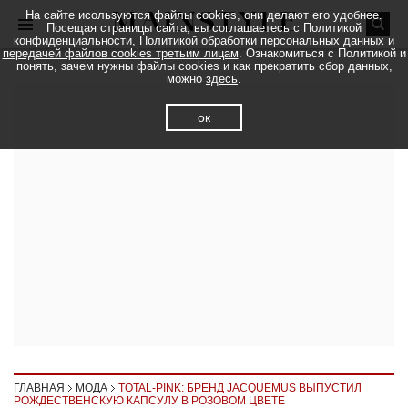
На сайте исользуются файлы cookies, они делают его удобнее.
Посещая страницы сайта, вы соглашаетесь с Политикой
конфиденциальности,
Политикой обработки персональных данных и
передачей файлов cookies третьим лицам
. Ознакомиться с Политикой и
понять, зачем нужны файлы cookies и как прекратить сбор данных,
можно
здесь
.
ок
ГЛАВНАЯ
МОДА
TOTAL-PINK: БРЕНД JACQUEMUS ВЫПУСТИЛ
РОЖДЕСТВЕНСКУЮ КАПСУЛУ В РОЗОВОМ ЦВЕТЕ